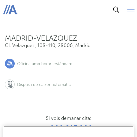
Cl. Velazquez, 108-110, 28006, Madrid
ABANCA
MADRID-VELAZQUEZ
Cl. Velazquez, 108-110
,
28006
,
Madrid
Oficina amb horari estàndard
Disposa de caixer automàtic
Si vols demanar cita:
900 815 200