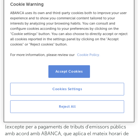
Cookie Warning
Per a tot el demés:
ABANCA uses its own and third-party cookies both to improve your user
914111662
experience and to show you commercial content tailored to your
interests by analyzing your browsing habits. You can consult and
configure cookies according to your preferences by clicking on the
Com arribar
"Cookie settings" button. You can also choose to directly accept or reject
all cookies reported in the settings panel by clicking on the "Accept
cookies" or "Reject cookies" button.
For more information, please review our
Cookie Policy.
Consulta tots els horaris
Gestió comercial
Accept Cookies
De dilluns a divendres de
8:15 a 14:00.
Pots demanar
cita prèvia
i t'atendrem el dia i hora que
triïs.
Cookies Settings
Operacions amb efectiu
Clients: de dilluns a divendres de 8:15 a 11:00
Reject All
Si no ets client, l'horari de caixa serà els
dimarts i dijous
de cada mes de 08:15 a 11:00
del 6 al 24
(excepte per a pagaments de tributs d'emissors públics
amb acord amb ABANCA, que aplica el mateix horari de