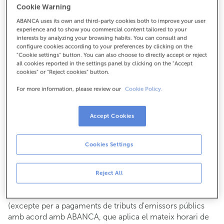
Cookie Warning
Per a tot el demés:
ABANCA uses its own and third-party cookies both to improve your user
918085407
experience and to show you commercial content tailored to your
interests by analyzing your browsing habits. You can consult and
configure cookies according to your preferences by clicking on the
Com arribar
"Cookie settings" button. You can also choose to directly accept or reject
all cookies reported in the settings panel by clicking on the "Accept
cookies" or "Reject cookies" button.
For more information, please review our
Cookie Policy.
Consulta tots els horaris
Gestió comercial
Accept Cookies
De dilluns a divendres de
8:15 a 14:00.
Pots demanar
cita prèvia
i t'atendrem el dia i hora que
triïs.
Cookies Settings
Operacions amb efectiu
Clients: de dilluns a divendres de 8:15 a 11:00
Reject All
Si no ets client, l'horari de caixa serà els
dimarts i dijous
de cada mes de 08:15 a 11:00
del 6 al 24
(excepte per a pagaments de tributs d'emissors públics
amb acord amb ABANCA, que aplica el mateix horari de