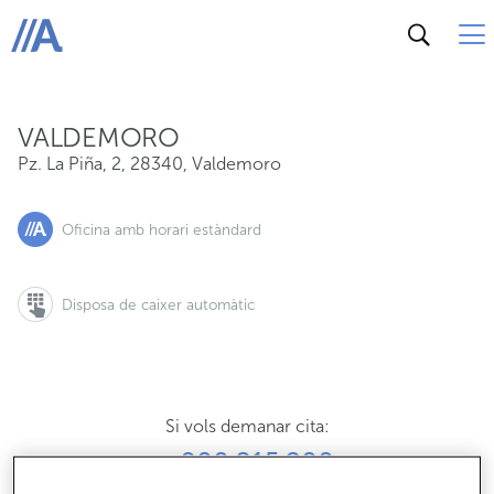
Pz. La Piña, 2, 28340, Valdemoro
ABANCA
VALDEMORO
Pz. La Piña, 2
,
28340
,
Valdemoro
Oficina amb horari estàndard
Disposa de caixer automàtic
Si vols demanar cita:
900 815 200