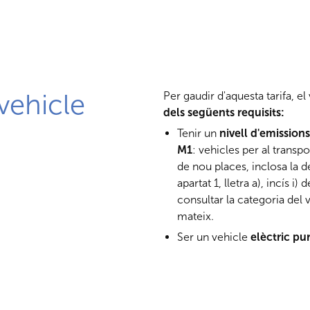
vehicle
Per gaudir d'aquesta tarifa, e
dels següents requisits:
Tenir un
nivell d'emission
M1
: vehicles per al tran
de nou places, inclosa la de
apartat 1, lletra a), incís 
consultar la categoria del v
mateix.
Ser un vehicle
elèctric pu