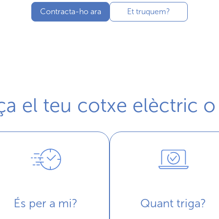
Contracta-ho ara
Et truquem?
a el teu cotxe elèctric o
És per a mi?
Quant triga?