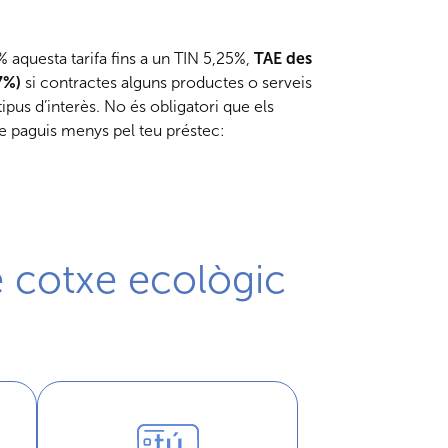
% aquesta tarifa fins a un TIN 5,25%,
TAE des
7%)
si contractes alguns productes o serveis
pus d’interès. No és obligatori que els
e paguis menys pel teu préstec:
e cotxe ecològic