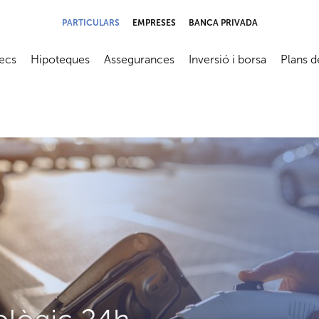
PARTICULARS
EMPRESES
BANCA PRIVADA
ecs
Hipoteques
Assegurances
Inversió i borsa
Plans d
submenú
Abrir submenú
Abrir submenú
Abrir submenú
Abrir su