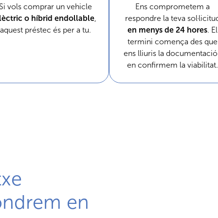
Si vols comprar un vehicle
Ens comprometem a
lèctric o híbrid endollable
,
respondre la teva sol·licitu
aquest préstec és per a tu.
en menys de 24 hores
. El
termini comença des que
ens lliuris la documentació
en confirmem la viabilitat.
txe
pondrem en