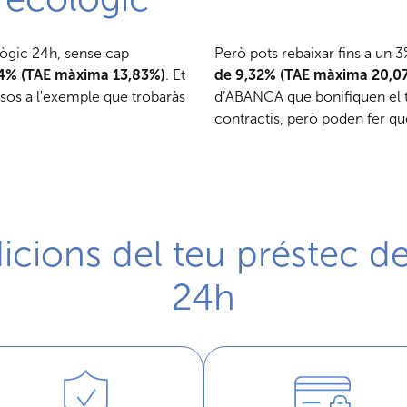
lògic 24h, sense cap
Però pots rebaixar fins a un 3
14% (TAE màxima 13,83%)
. Et
de 9,32% (TAE màxima 20,0
ssos a l'exemple que trobaràs
d’ABANCA que bonifiquen el ti
contractis, però poden fer qu
dicions del teu préstec d
24h