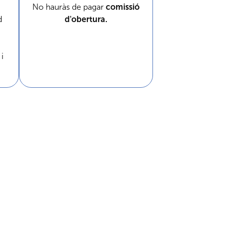
No hauràs de pagar
comissió
d
d'obertura.
 i