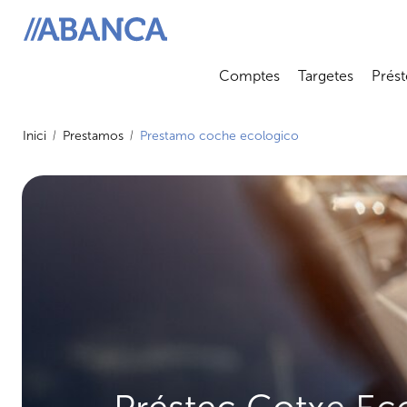
ABANCA
Comptes
Targetes
Prést
Abrir submenú
Abrir 
Inici
Prestamos
Prestamo coche ecologico