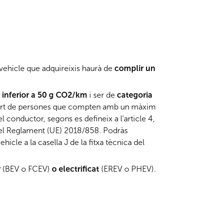
l vehicle que adquireixis haurà de
complir un
s inferior a 50 g CO2/km
i ser de
categoria
sport de persones que compten amb un màxim
l conductor, segons es defineix a l'article 4,
i) del Reglament (UE) 2018/858. Podràs
ehicle a la casella J de la fitxa tècnica del
r
(BEV o FCEV)
o electrificat
(EREV o PHEV).