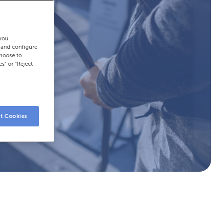
 you
t and configure
choose to
es" or "Reject
t Cookies