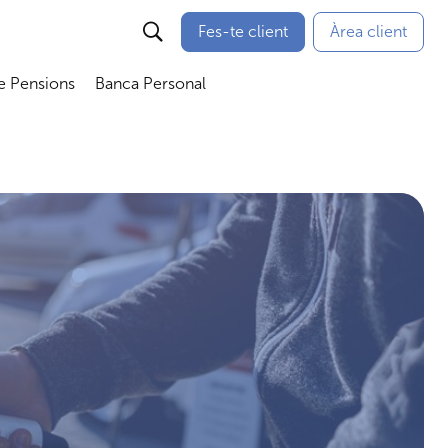
Fes-te client
Àrea client
e Pensions
Banca Personal
bmenú
Abrir submenú
Abrir submenú