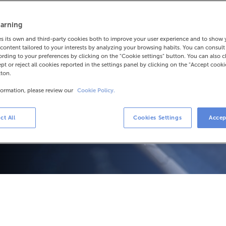
ològic 24h
arning
e tu també ho facis. Si tries
icions especials.
 its own and third-party cookies both to improve your user experience and to show
content tailored to your interests by analyzing your browsing habits. You can consul
rding to your preferences by clicking on the "Cookie settings" button. You can also 
ept or reject all cookies reported in the settings panel by clicking on the "Accept cooki
tton.
formation, please review our
Cookie Policy.
ct All
Cookies Settings
Accep