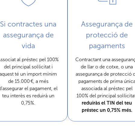
Si contractes una
Assegurança de
assegurança de
protecció de
vida
pagaments
ssociat al préstec pel 100%
Contractant una asseguran
del principal sol·licitat i
de llar o de cotxe, o una
aquest té un import mínim
assegurança de protecció 
de 15.000 €, a més
pagaments de prima únic
d'assegurar el pagament, el
associada al préstec pel
teu interès es reduirà un
100% del principal sol·licita
0,75%.
reduiràs el TIN del teu
préstec un 0,75% més.