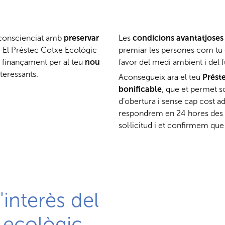
s conscienciat amb
preservar
Les
condicions avantatjoses
u. El Préstec Cotxe Ecològic
premiar les persones com tu 
r finançament per al teu
nou
favor del medi ambient i del f
teressants.
Aconsegueix ara el teu
Prést
bonificable
, que et permet s
d’obertura i sense cap cost ad
respondrem en 24 hores des qu
sol·licitud i et confirmem que 
'interès del
 ecològic