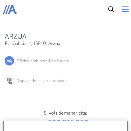
Pz. Galicia, 1, 15810, Arzua
ABANCA
ARZUA
Pz. Galicia, 1
,
15810
,
Arzua
Oficina amb horari estàndard
Disposa de caixer automàtic
Si vols demanar cita:
900 815 200