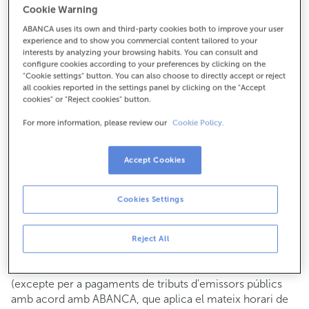
Cookie Warning
Per a tot el demés:
ABANCA uses its own and third-party cookies both to improve your user
981500050
experience and to show you commercial content tailored to your
interests by analyzing your browsing habits. You can consult and
configure cookies according to your preferences by clicking on the
Com arribar
"Cookie settings" button. You can also choose to directly accept or reject
all cookies reported in the settings panel by clicking on the "Accept
cookies" or "Reject cookies" button.
For more information, please review our
Cookie Policy.
Consulta tots els horaris
Gestió comercial
Accept Cookies
De dilluns a divendres de
8:15 a 14:00.
Pots demanar
cita prèvia
i t'atendrem el dia i hora que
triïs.
Cookies Settings
Operacions amb efectiu
Clients: de dilluns a divendres de 8:15 a 11:00
Reject All
Si no ets client, l'horari de caixa serà els
dimarts i dijous
de cada mes de 08:15 a 11:00
del 6 al 24
(excepte per a pagaments de tributs d'emissors públics
amb acord amb ABANCA, que aplica el mateix horari de