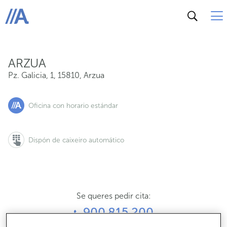
Pz. Galicia, 1, 15810, Arzua
ABANCA
ARZUA
Pz. Galicia, 1
,
15810
,
Arzua
Oficina con horario estándar
Dispón de caixeiro automático
Se queres pedir cita:
900 815 200