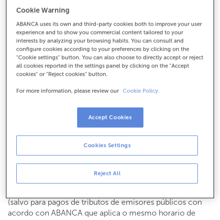
Para todo o demais:
Cookie Warning
981500050
ABANCA uses its own and third-party cookies both to improve your user
experience and to show you commercial content tailored to your
interests by analyzing your browsing habits. You can consult and
configure cookies according to your preferences by clicking on the
Como chegar
"Cookie settings" button. You can also choose to directly accept or reject
all cookies reported in the settings panel by clicking on the "Accept
cookies" or "Reject cookies" button.
For more information, please review our
Cookie Policy.
Consulta todos os horarios
Xestións comerciais
De luns a venres de
8:15 a 14:00.
Accept Cookies
Podes pedir
cita previa
e atenderémoste o día e hora que
escollas
Cookies Settings
Operacións con efectivo
Clientes: de luns a venres de 8:15 a 11:00
Reject All
Se non eres cliente, o horario de caixa será os
martes e
de cada mes de 08:15 a 11:00
xoves do 6 ao 24
(salvo para pagos de tributos de emisores públicos con
acordo con ABANCA que aplica o mesmo horario de