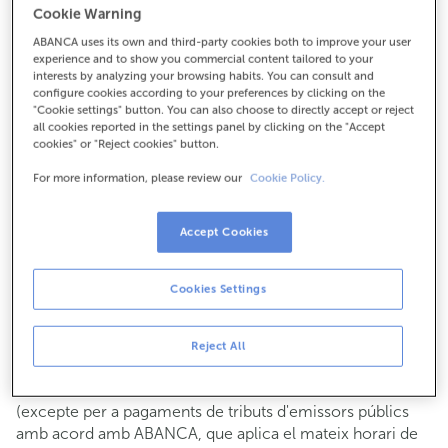
Cookie Warning
Per a tot el demés:
ABANCA uses its own and third-party cookies both to improve your user
987310985
experience and to show you commercial content tailored to your
interests by analyzing your browsing habits. You can consult and
configure cookies according to your preferences by clicking on the
Com arribar
"Cookie settings" button. You can also choose to directly accept or reject
all cookies reported in the settings panel by clicking on the "Accept
cookies" or "Reject cookies" button.
For more information, please review our
Cookie Policy.
Consulta tots els horaris
Gestió comercial
Accept Cookies
De dilluns a divendres de
8:15 a 14:00.
Pots demanar
cita prèvia
i t'atendrem el dia i hora que
triïs.
Cookies Settings
Operacions amb efectiu
Clients: de dilluns a divendres de 8:15 a 11:00
Reject All
Si no ets client, l'horari de caixa serà els
dimarts i dijous
de cada mes de 08:15 a 11:00
del 6 al 24
(excepte per a pagaments de tributs d'emissors públics
amb acord amb ABANCA, que aplica el mateix horari de