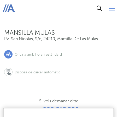
Pz. San Nicolas, S/n, 24210, Mansilla De Las Mulas
ABANCA
MANSILLA MULAS
Pz. San Nicolas, S/n
,
24210
,
Mansilla De Las Mulas
Oficina amb horari estàndard
Disposa de caixer automàtic
Si vols demanar cita:
900 815 200