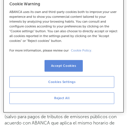
Cookie Warning
Para todo lo demás:
ABANCA uses its own and third-party cookies both to improve your user
987310985
experience and to show you commercial content tailored to your
interests by analyzing your browsing habits. You can consult and
configure cookies according to your preferences by clicking on the
Cómo llegar
"Cookie settings" button. You can also choose to directly accept or reject
all cookies reported in the settings panel by clicking on the "Accept
cookies" or "Reject cookies" button.
For more information, please review our
Cookie Policy.
Consulta todos los horarios
Gestiones comerciales
Accept Cookies
De lunes a viernes de
8:15 a 14:00.
Puedes pedir
cita previa
y te atenderemos el día y hora
que elijas.
Cookies Settings
Operaciones con efectivo
Clientes: de lunes a viernes de 8:15 a 11:00
Reject All
Si no eres cliente, el horario de caja será los
martes y
de cada mes de 08:15 a 11:00
jueves del 6 al 24
(salvo para pagos de tributos de emisores públicos con
acuerdo con ABANCA que aplica el mismo horario de