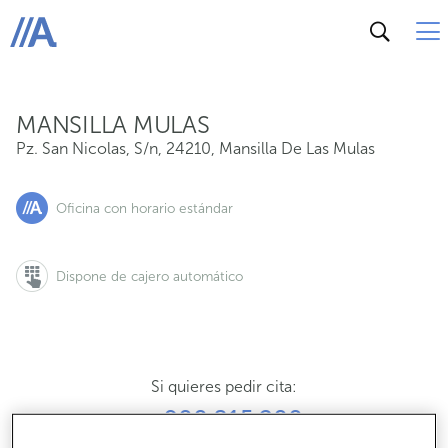
Pz. San Nicolas, S/n, 24210, Mansilla De Las Mulas
ABANCA
MANSILLA MULAS
Pz. San Nicolas, S/n
,
24210
,
Mansilla De Las Mulas
Oficina con horario estándar
Dispone de cajero automático
Si quieres pedir cita:
900 815 200