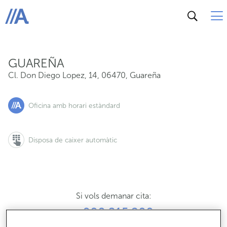
Cl. Don Diego Lopez, 14, 06470, Guareña
ABANCA
GUAREÑA
Cl. Don Diego Lopez, 14
,
06470
,
Guareña
Oficina amb horari estàndard
Disposa de caixer automàtic
Si vols demanar cita:
900 815 200