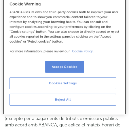
Cookie Warning
Per a tot el demés:
ABANCA uses its own and third-party cookies both to improve your user
924351050
experience and to show you commercial content tailored to your
interests by analyzing your browsing habits. You can consult and
configure cookies according to your preferences by clicking on the
Com arribar
"Cookie settings" button. You can also choose to directly accept or reject
all cookies reported in the settings panel by clicking on the "Accept
cookies" or "Reject cookies" button.
For more information, please review our
Cookie Policy.
Consulta tots els horaris
Gestió comercial
Accept Cookies
De dilluns a divendres de
8:15 a 14:00.
Pots demanar
cita prèvia
i t'atendrem el dia i hora que
triïs.
Cookies Settings
Operacions amb efectiu
Clients: de dilluns a divendres de 8:15 a 11:00
Reject All
Si no ets client, l'horari de caixa serà els
dimarts i dijous
de cada mes de 08:15 a 11:00
del 6 al 24
(excepte per a pagaments de tributs d'emissors públics
amb acord amb ABANCA, que aplica el mateix horari de