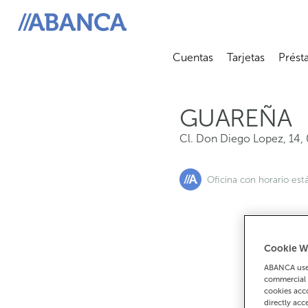
Cl. Don Diego Lopez, 14, 06470, Guareña
ABANCA
Cuentas
Tarjetas
Prést
Abrir submenú
Abrir 
GUAREÑA
Cl. Don Diego Lopez, 14
,
Oficina con horario est
Cookie W
Si
ABANCA uses
commercial 
cookies acco
directly acc