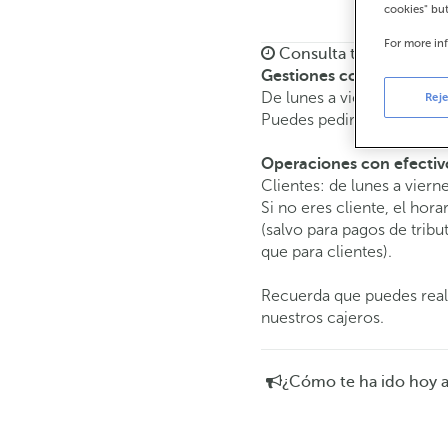
cookies" bu
For more in
Consulta todos los hor
Gestiones comerciales
De lunes a viernes de
8:15
Reje
Puedes pedir
cita previa
y 
Operaciones con efectiv
Clientes: de lunes a viern
Si no eres cliente, el hora
(salvo para pagos de tri
que para clientes).
Recuerda que puedes reali
nuestros cajeros.
¿Cómo te ha ido hoy 