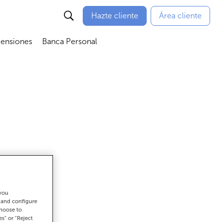
Hazte cliente
Área cliente
Pensiones
Banca Personal
nú
Abrir submenú
Abrir submenú
 you
ar
t and configure
choose to
es" or "Reject