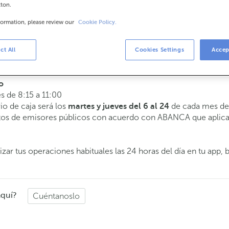
tton.
formation, please review our
Cookie Policy.
arios
 a 14:00.
ct All
Cookies Settings
Accep
te atenderemos el día y hora que elijas.
o
es de 8:15 a 11:00
rio de caja será los
de cada mes de 
martes y jueves del 6 al 24
butos de emisores públicos con acuerdo con ABANCA que aplica
zar tus operaciones habituales las 24 horas del día en tu app, 
aquí?
Cuéntanoslo