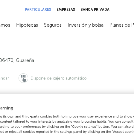
PARTICULARES
EMPRESAS
BANCA PRIVADA
amos
Hipotecas
Seguros
Inversión y bolsa
Planes de 
submenú
Abrir submenú
Abrir submenú
Abrir submenú
Abrir subme
06470
,
Guareña
ándar
Dispone de cajero automático
arning
 quieres pedir cita:
Para todo lo demás:
 its own and third-party cookies both to improve your user experience and to show
900 815 200
924351050
Cómo lleg
content tailored to your interests by analyzing your browsing habits. You can consul
rding to your preferences by clicking on the "Cookie settings" button. You can also 
ept or reject all cookies reported in the settings panel by clicking on the "Accept cooki