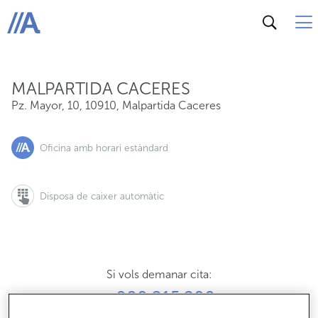
Pz. Mayor, 10, 10910, Malpartida Caceres
ABANCA
MALPARTIDA CACERES
Pz. Mayor, 10
,
10910
,
Malpartida Caceres
Oficina amb horari estàndard
Disposa de caixer automàtic
Si vols demanar cita:
900 815 200