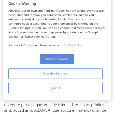
Cookie Warning
Per a tot el demés:
ABANCA uses its own and third-party cookies both to improve your user
927275824
experience and to show you commercial content tailored to your
interests by analyzing your browsing habits. You can consult and
configure cookies according to your preferences by clicking on the
Com arribar
"Cookie settings" button. You can also choose to directly accept or reject
all cookies reported in the settings panel by clicking on the "Accept
cookies" or "Reject cookies" button.
For more information, please review our
Cookie Policy.
Consulta tots els horaris
Gestió comercial
Accept Cookies
De dilluns a divendres de
8:15 a 14:00.
Pots demanar
cita prèvia
i t'atendrem el dia i hora que
triïs.
Cookies Settings
Operacions amb efectiu
Clients: de dilluns a divendres de 8:15 a 11:00
Reject All
Si no ets client, l'horari de caixa serà els
dimarts i dijous
de cada mes de 08:15 a 11:00
del 6 al 24
(excepte per a pagaments de tributs d'emissors públics
amb acord amb ABANCA, que aplica el mateix horari de