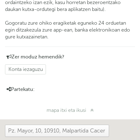
ordaintzeko izan ezik, kasu horretan bezeroentzako
daukan kutxa-ordutegi bera aplikatzen baitu).
Gogoratu zure ohiko eragiketak eguneko 24 orduetan
egin ditzakezula zure app-ean, banka elektronikoan edo
gure kutxazainetan.
Zer moduz hemendik?
Konta iezaguzu
Partekatu:
mapa itxi eta ikusi