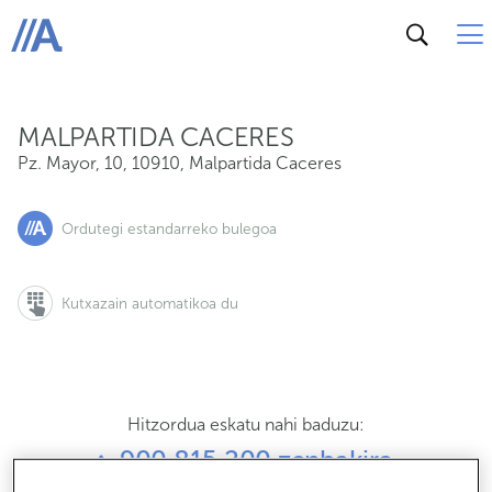
Pz. Mayor, 10, 10910, Malpartida Caceres
ABANCA
MALPARTIDA CACERES
Pz. Mayor, 10
,
10910
,
Malpartida Caceres
Ordutegi estandarreko bulegoa
Kutxazain automatikoa du
Hitzordua eskatu nahi baduzu:
900 815 200 zenbakira