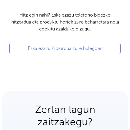
Hitz egin nahi? Eska ezazu telefono bidezko
hitzordua eta produktu horiek zure beharretara nola
egokitu azalduko dizugu.
Eska ezazu hitzordua zure bulegoan
Zertan lagun
zaitzakegu?