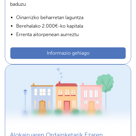
baduzu
Oinarrizko beharretan laguntza
Berehalako 2.000€-ko kapitala
Errenta aitorpenean aurreztu
Informazio gehiago
Alokairuaren Ordainketarik Ezaren