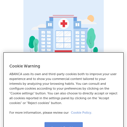
Cookie Warning
ABANCA uses its own and third-party cookies both to improve your user
experience and to show you commercial content tailored to your
interests by analyzing your browsing habits. You can consult and
configure cookies according to your preferences by clicking on the
"Cookie settings" button. You can also choose to directly accept or reject
all cookies reported in the settings panel by clicking on the "Accept
cookies" or "Reject cookies" button.
For more information, please review our
Cookie Policy.