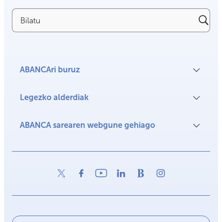
Bilatu
ABANCAri buruz
Legezko alderdiak
ABANCA sarearen webgune gehiago