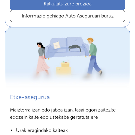
Kalkulatu zure prezioa
Informazio gehiago Auto Aseguruari buruz
Etxe-asegurua
Maizterra izan edo jabea izan, lasai egon zaitezke
edozein kalte edo ustekabe gertatuta ere
Urak eragindako kalteak