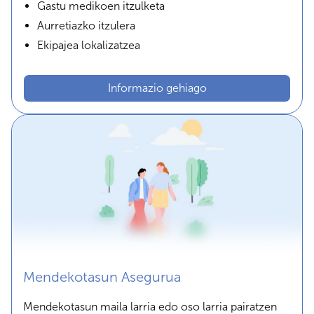
Gastu medikoen itzulketa
Aurretiazko itzulera
Ekipajea lokalizatzea
Informazio gehiago
Mendekotasun Asegurua
Mendekotasun maila larria edo oso larria pairatzen