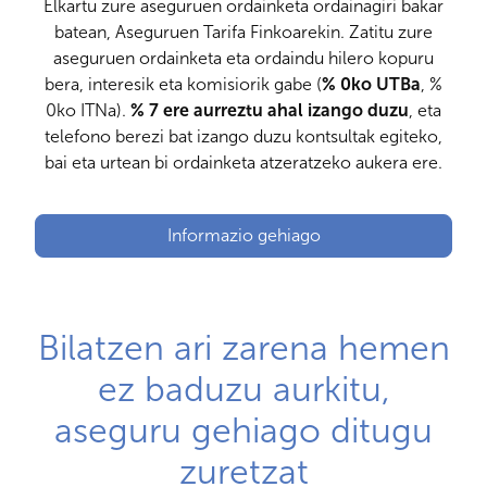
Elkartu zure aseguruen ordainketa ordainagiri bakar
batean, Aseguruen Tarifa Finkoarekin. Zatitu zure
aseguruen ordainketa eta ordaindu hilero kopuru
bera, interesik eta komisiorik gabe (
% 0ko UTBa
, %
0ko ITNa).
% 7 ere aurreztu ahal izango duzu
, eta
telefono berezi bat izango duzu kontsultak egiteko,
bai eta urtean bi ordainketa atzeratzeko aukera ere.
Informazio gehiago
Bilatzen ari zarena hemen
ez baduzu aurkitu,
aseguru gehiago ditugu
zuretzat