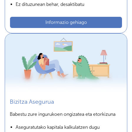
Ez dituzunean behar, desaktibatu
Informazio gehiago
Bizitza Asegurua
Babestu zure ingurukoen ongizatea eta etorkizuna
Aseguratutako kapitala kalkulatzen dugu