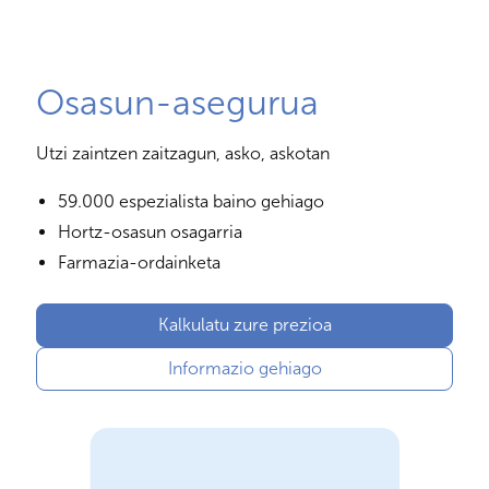
Osasun-asegurua
Utzi zaintzen zaitzagun, asko, askotan
59.000 espezialista baino gehiago
Hortz-osasun osagarria
Farmazia-ordainketa
Kalkulatu zure prezioa
Informazio gehiago