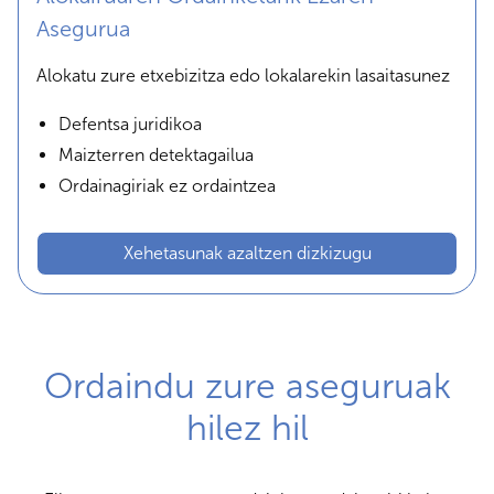
Asegurua
Alokatu zure etxebizitza edo lokalarekin lasaitasunez
Defentsa juridikoa
Maizterren detektagailua
Ordainagiriak ez ordaintzea
Xehetasunak azaltzen dizkizugu
Ordaindu zure aseguruak
hilez hil