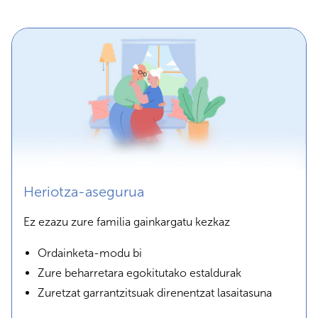
Heriotza-asegurua
Ez ezazu zure familia gainkargatu kezkaz
Ordainketa-modu bi
Zure beharretara egokitutako estaldurak
Zuretzat garrantzitsuak direnentzat lasaitasuna