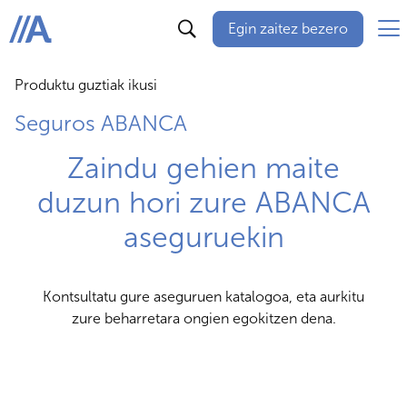
Egin zaitez bezero
ABANCA
Produktu guztiak ikusi
Seguros ABANCA
Zaindu gehien maite
duzun hori zure ABANCA
aseguruekin
Kontsultatu gure aseguruen katalogoa, eta aurkitu
zure beharretara ongien egokitzen dena.