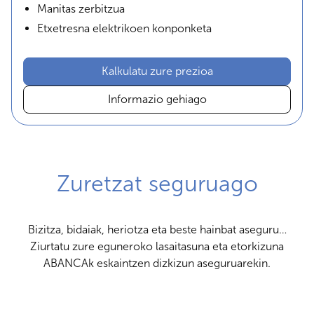
Manitas zerbitzua
Etxetresna elektrikoen konponketa
Kalkulatu zure prezioa
Informazio gehiago
Zuretzat seguruago
Bizitza, bidaiak, heriotza eta beste hainbat aseguru…
Ziurtatu zure eguneroko lasaitasuna eta etorkizuna
ABANCAk eskaintzen dizkizun aseguruarekin.