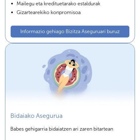
Mailegu eta kredituetarako estaldurak
Gizartearekiko konpromisoa
Informazio gehiago Bizitza Aseguruari buruz
Bidaiako Asegurua
Babes gehigarria bidaiatzen ari zaren bitartean