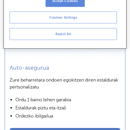
Accept Cookies
Cookies Settings
Reject All
Auto-asegurua
Zure beharretara ondoen egokitzen diren estaldurak
pertsonalizatu
Ordu 1 baino lehen garabia
Estaldurak piztu eta itzali
Ordezko ibilgailua