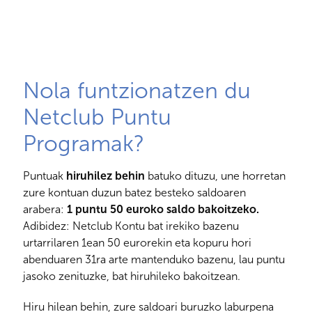
Nola funtzionatzen du
Netclub Puntu
Programak?
Puntuak
hiruhilez behin
batuko dituzu, une horretan
zure kontuan duzun batez besteko saldoaren
arabera:
1 puntu 50 euroko saldo bakoitzeko.
Adibidez: Netclub Kontu bat irekiko bazenu
urtarrilaren 1ean 50 eurorekin eta kopuru hori
abenduaren 31ra arte mantenduko bazenu, lau puntu
jasoko zenituzke, bat hiruhileko bakoitzean.
Hiru hilean behin, zure saldoari buruzko laburpena