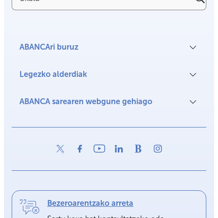
ABANCAri buruz
Legezko alderdiak
ABANCA sarearen webgune gehiago
Bezeroarentzako arreta