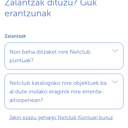
Zalantzak dituzu? Guk
erantzunak
Zalantzak
Non beha ditzaket nire Netclub
puntuak?
Netclub katalogoko nire objektuek ba
al dute inolako eraginik nire errenta-
aitorpenean?
Jakin ezazu gehiago Netclub Kontuari buruz