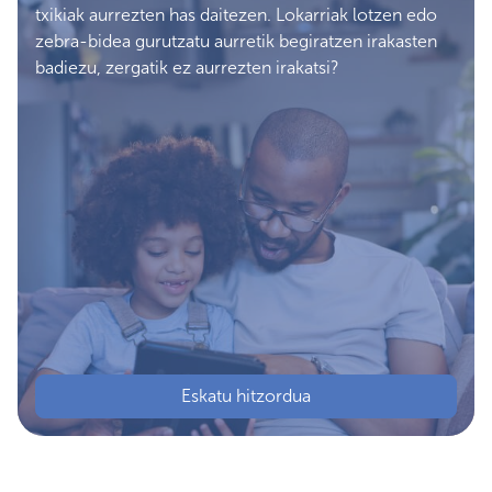
txikiak aurrezten has daitezen. Lokarriak lotzen edo
zebra-bidea gurutzatu aurretik begiratzen irakasten
badiezu, zergatik ez aurrezten irakatsi?
Eskatu hitzordua