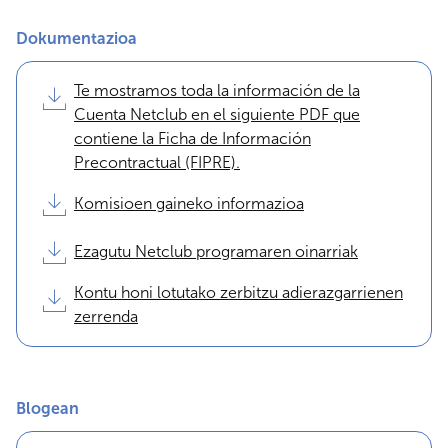
Dokumentazioa
Te mostramos toda la información de la
Cuenta Netclub en el siguiente PDF que
contiene la Ficha de Información
Precontractual (FIPRE).
Komisioen gaineko informazioa
Ezagutu Netclub programaren oinarriak
Kontu honi lotutako zerbitzu adierazgarrienen
zerrenda
Blogean