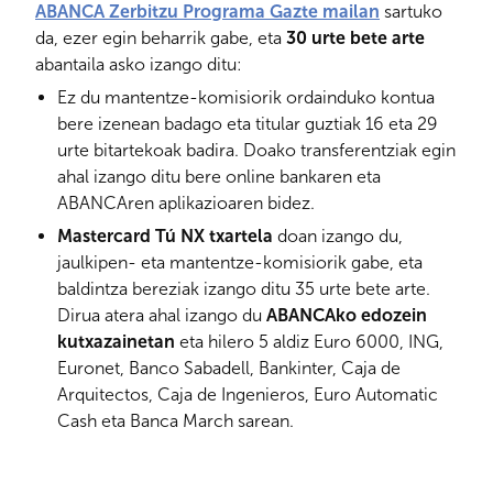
ABANCA Zerbitzu Programa Gazte mailan
sartuko
da, ezer egin beharrik gabe, eta
30 urte bete arte
abantaila asko izango ditu:
Ez du mantentze-komisiorik ordainduko kontua
bere izenean badago eta titular guztiak 16 eta 29
urte bitartekoak badira. Doako transferentziak egin
ahal izango ditu bere online bankaren eta
ABANCAren aplikazioaren bidez.
Mastercard Tú NX txartela
doan izango du,
jaulkipen- eta mantentze-komisiorik gabe, eta
baldintza bereziak izango ditu 35 urte bete arte.
Dirua atera ahal izango du
ABANCAko edozein
kutxazainetan
eta hilero 5 aldiz Euro 6000, ING,
Euronet, Banco Sabadell, Bankinter, Caja de
Arquitectos, Caja de Ingenieros, Euro Automatic
Cash eta Banca March sarean.