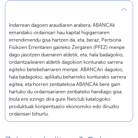
Indarrean dagoen araudiaren arabera, ABANCAk
emandako ordainsari hau kapital higigarriaren
errendimendu gisa hartzen da, eta, beraz, Pertsona
Fisikoen Errentaren gaineko Zergaren (PFEZ) menpe
dago jasotzen duenaren aldetik, eta, hala badagokio,
ordaintzailearen aldetik dagokion konturako sarrera
egiteko betebeharraren menpe. ABANCAri dagokio,
hala badagokio, aplikatu beharreko konturako sarrera
egitea, eta horren zenbatekoa ABANCAk bere gain
hartuko du ordainsariaren zenbateko handiago gisa.
Inola ere ezingo dira gure Netclub katalogoko
produktuak konpentsazio ekonomiko edo diruzko
ordainsari bihurtu.