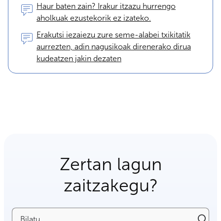
Haur baten zain? Irakur itzazu hurrengo
aholkuak ezustekorik ez izateko.
Erakutsi iezaiezu zure seme-alabei txikitatik
aurrezten, adin nagusikoak direnerako dirua
kudeatzen jakin dezaten
Zertan lagun
zaitzakegu?
Bilatu