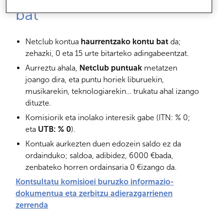
bat
Netclub kontua
haurrentzako kontu bat
da;
zehazki, 0 eta 15 urte bitarteko adingabeentzat.
Aurreztu ahala,
Netclub puntuak
metatzen
joango dira, eta puntu horiek liburuekin,
musikarekin, teknologiarekin… trukatu ahal izango
dituzte.
Komisiorik eta inolako interesik gabe (ITN: % 0;
eta
UTB: % 0
).
Kontuak aurkezten duen edozein saldo ez da
ordainduko; saldoa, adibidez, 6000 €bada,
zenbateko horren ordainsaria 0 €izango da.
Kontsultatu komisioei buruzko informazio-
dokumentua eta zerbitzu adierazgarrienen
zerrenda