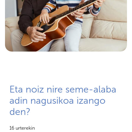
Eta noiz nire seme-alaba
adin nagusikoa izango
den?
16 urterekin