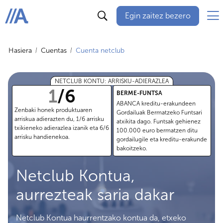
Egin zaitez bezero
ABANCA
Hasiera
Cuentas
Cuenta netclub
NETCLUB KONTU: ARRISKU-ADIERAZLEA
1
/
6
BERME-FUNTSA
ABANCA kreditu-erakundeen
Zenbaki honek produktuaren
Gordailuak Bermatzeko Funtsari
arriskua adierazten du, 1/6 arrisku
atxikita dago. Funtsak gehienez
txikieneko adierazlea izanik eta 6/6
100.000 euro bermatzen ditu
arrisku handienekoa.
gordailugile eta kreditu-erakunde
bakoitzeko.
Netclub Kontua,
aurrezteak saria dakar
Netclub Kontua haurrentzako kontua da, etxeko