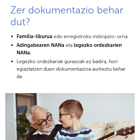
Zer dokumentazio behar
dut?
Familia-liburua
edo erregistroko inskripzio-orria.
Adingabearen NANa
eta
legezko ordezkarien
NANa.
Legezko ordezkariak gurasoak ez badira, hori
egiaztatzen duen dokumentazioa aurkeztu behar
da.