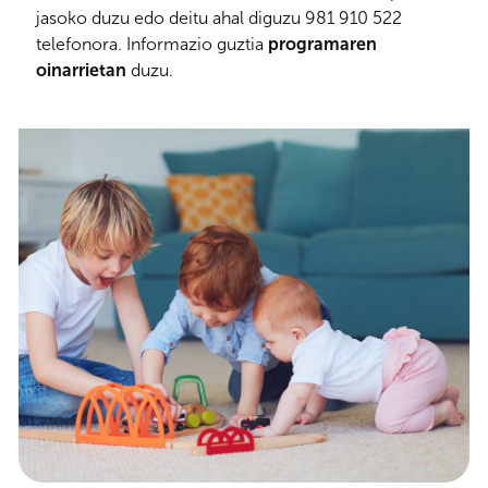
jasoko duzu edo deitu ahal diguzu
981 910 522
telefonora. Informazio guztia
programaren
oinarrietan
duzu.