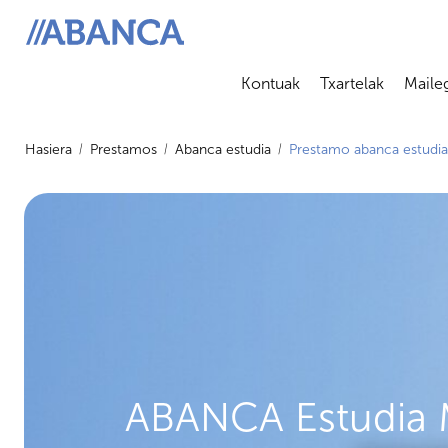
ABANCA
Kontuak
Txartelak
Maile
Abrir submenú
Abrir 
Hasiera
Prestamos
Abanca estudia
Prestamo abanca estudia
ABANCA Estudia 