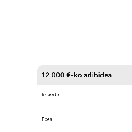
12.000 €-ko adibidea
Importe
Epea