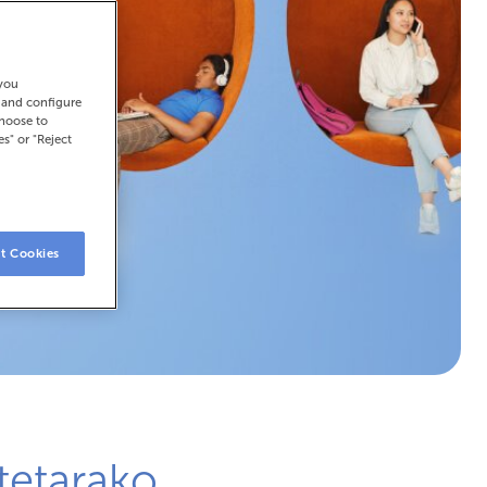
 you
t and configure
choose to
es" or "Reject
t Cookies
tetarako