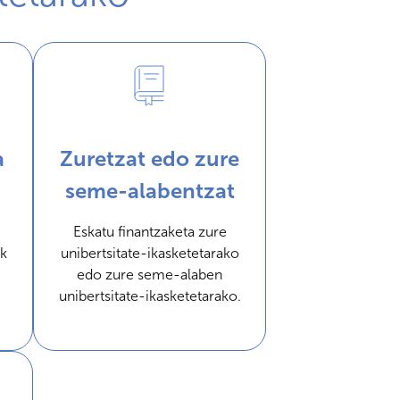
a
Zuretzat edo zure
seme-alabentzat
Eskatu finantzaketa zure
k
unibertsitate-ikasketetarako
edo zure seme-alaben
unibertsitate-ikasketetarako.