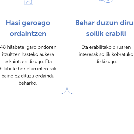
Hasi geroago
Behar duzun diru
ordaintzen
soilik erabili
48 hilabete igaro ondoren
Eta erabilitako diruaren
itzultzen hasteko aukera
interesak soilik kobratuko
eskaintzen dizugu. Eta
dizkizugu.
hilabete horietan interesak
baino ez dituzu ordaindu
beharko.