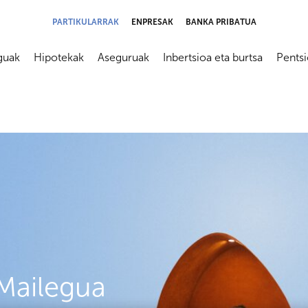
PARTIKULARRAK
ENPRESAK
BANKA PRIBATUA
guak
Hipotekak
Aseguruak
Inbertsioa eta burtsa
Pents
submenú
Abrir submenú
Abrir submenú
Abrir submenú
Abrir s
Mailegua