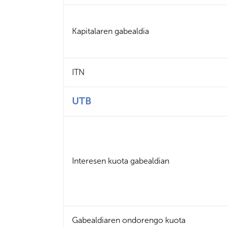
Kapitalaren gabealdia
ITN
UTB
Interesen kuota gabealdian
Gabealdiaren ondorengo kuota