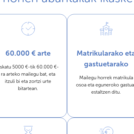
60.000 € arte
Matrikularako et
gastuetarako
skatu 5000 €-tik 60.000 €-
ra arteko mailegu bat, eta
Mailegu horrek matrikula
itzuli bi eta zortzi urte
osoa eta eguneroko gastua
bitartean.
estaltzen ditu.