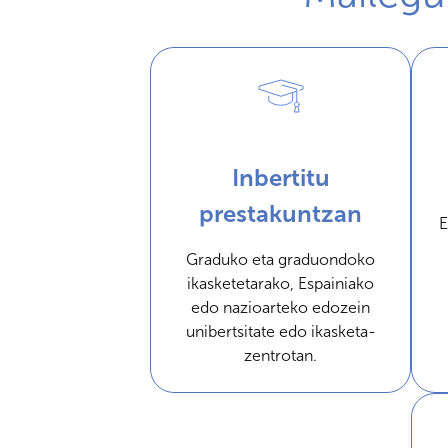
Inbertitu
prestakuntzan
E
Graduko eta graduondoko
ikasketetarako, Espainiako
edo nazioarteko edozein
unibertsitate edo ikasketa-
zentrotan.