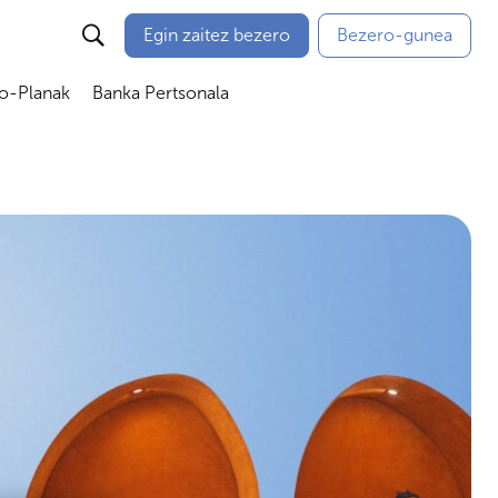
Egin zaitez bezero
Bezero-gunea
io-Planak
Banka Pertsonala
ubmenú
Abrir submenú
Abrir submenú