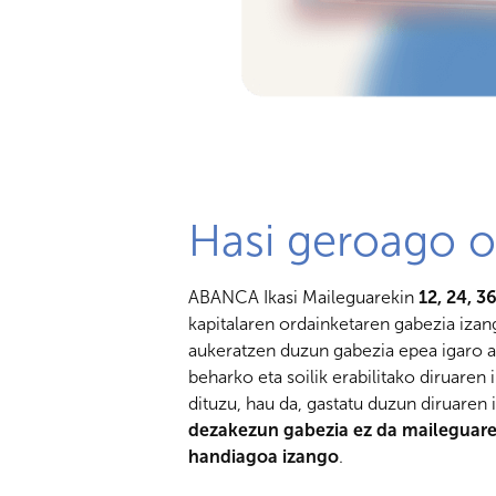
Hasi geroago o
ABANCA Ikasi Maileguarekin
12, 24, 3
kapitalaren ordainketaren gabezia izan
aukeratzen duzun gabezia epea igaro art
beharko eta soilik erabilitako diruaren
dituzu, hau da, gastatu duzun diruaren 
dezakezun gabezia ez da maileguare
handiagoa izango
.