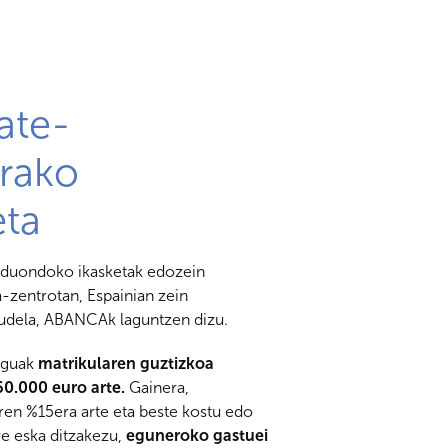
ate-
arako
eta
raduondoko ikasketak edozein
a-zentrotan, Espainian zein
audela, ABANCAk laguntzen dizu.
eguak
matrikularen guztizkoa
60.000 euro arte.
Gainera,
en %15era arte eta beste kostu edo
e eska ditzakezu,
eguneroko gastuei