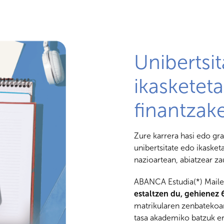
Unibertsit
ikasketet
finantzak
Zure karrera hasi edo g
unibertsitate edo ikasket
nazioartean, abiatzear z
ABANCA Estudia(*) Mail
estaltzen du, gehienez 
matrikularen zenbatekoar
tasa akademiko batzuk er