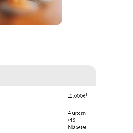
1
12.000€
4 urtean
(48
hilabete)