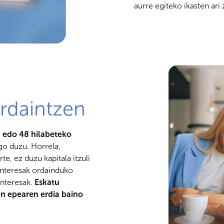
aurre egiteko ikasten ari 
rdaintzen
6 edo 48 hilabeteko
go duzu. Horrela,
e, ez duzu kapitala itzuli
 interesak ordainduko
interesak.
Eskatu
n epearen erdia baino