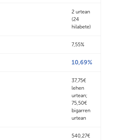
2 urtean
(24
hilabete)
7,55%
10,69%
37,75€
lehen
urtean;
75,50€
bigarren
urtean
540,27€