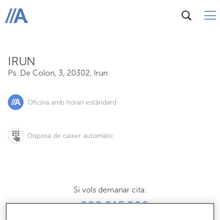
Ps. De Colon, 3, 20302, Irun
ABANCA
IRUN
Ps. De Colon, 3
,
20302
,
Irun
Oficina amb horari estàndard
Disposa de caixer automàtic
Si vols demanar cita:
900 815 200