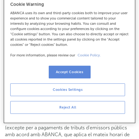
Cookie Warning
Per a tot el demés:
ABANCA uses its own and third-party cookies both to improve your user
943631212
experience and to show you commercial content tailored to your
interests by analyzing your browsing habits. You can consult and
configure cookies according to your preferences by clicking on the
Com arribar
"Cookie settings" button. You can also choose to directly accept or reject
all cookies reported in the settings panel by clicking on the "Accept
cookies" or "Reject cookies" button.
For more information, please review our
Cookie Policy.
Consulta tots els horaris
Gestió comercial
Accept Cookies
De dilluns a divendres de
8:15 a 14:00.
Pots demanar
cita prèvia
i t'atendrem el dia i hora que
triïs.
Cookies Settings
Operacions amb efectiu
Clients: de dilluns a divendres de 8:15 a 11:00
Reject All
Si no ets client, l'horari de caixa serà els
dimarts i dijous
de cada mes de 08:15 a 11:00
del 6 al 24
(excepte per a pagaments de tributs d'emissors públics
amb acord amb ABANCA, que aplica el mateix horari de