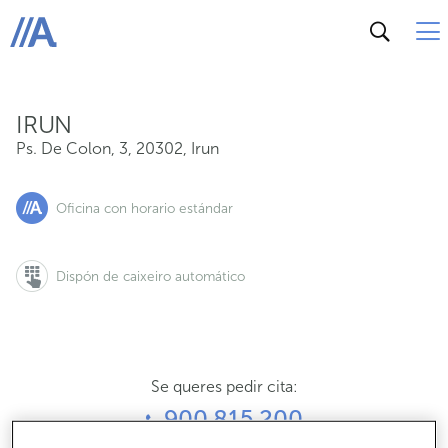
Ps. De Colon, 3, 20302, Irun
ABANCA
IRUN
Ps. De Colon, 3
,
20302
,
Irun
Oficina con horario estándar
Dispón de caixeiro automático
Se queres pedir cita:
900 815 200