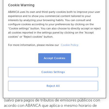
Para todo o demais:
Cookie Warning
943631212
ABANCA uses its own and third-party cookies both to improve your user
experience and to show you commercial content tailored to your
interests by analyzing your browsing habits. You can consult and
configure cookies according to your preferences by clicking on the
Como chegar
"Cookie settings" button. You can also choose to directly accept or reject
all cookies reported in the settings panel by clicking on the "Accept
cookies" or "Reject cookies" button.
For more information, please review our
Cookie Policy.
Consulta todos os horarios
Xestións comerciais
De luns a venres de
8:15 a 14:00.
Accept Cookies
Podes pedir
cita previa
e atenderémoste o día e hora que
escollas
Cookies Settings
Operacións con efectivo
Clientes: de luns a venres de 8:15 a 11:00
Reject All
Se non eres cliente, o horario de caixa será os
martes e
de cada mes de 08:15 a 11:00
xoves do 6 ao 24
(salvo para pagos de tributos de emisores públicos con
acordo con ABANCA que aplica o mesmo horario de