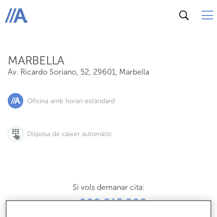
Av. Ricardo Soriano, 52, 29601, Marbella
ABANCA
MARBELLA
Av. Ricardo Soriano, 52
,
29601
,
Marbella
Oficina amb horari estàndard
Disposa de caixer automàtic
Si vols demanar cita:
900 815 200