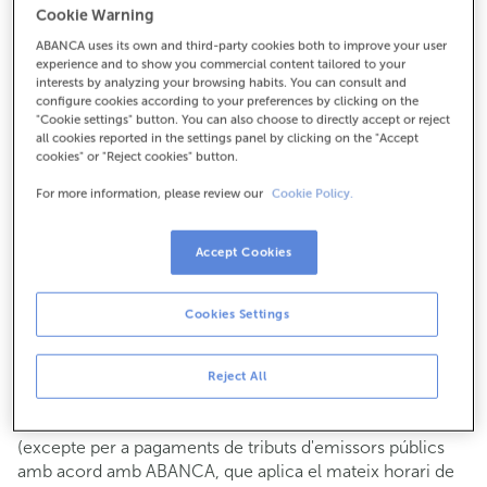
Cookie Warning
Per a tot el demés:
ABANCA uses its own and third-party cookies both to improve your user
952906600
experience and to show you commercial content tailored to your
interests by analyzing your browsing habits. You can consult and
configure cookies according to your preferences by clicking on the
Com arribar
"Cookie settings" button. You can also choose to directly accept or reject
all cookies reported in the settings panel by clicking on the "Accept
cookies" or "Reject cookies" button.
For more information, please review our
Cookie Policy.
Consulta tots els horaris
Gestió comercial
Accept Cookies
De dilluns a divendres de
8:15 a 14:00.
Pots demanar
cita prèvia
i t'atendrem el dia i hora que
triïs.
Cookies Settings
Operacions amb efectiu
Clients: de dilluns a divendres de 8:15 a 11:00
Reject All
Si no ets client, l'horari de caixa serà els
dimarts i dijous
de cada mes de 08:15 a 11:00
del 6 al 24
(excepte per a pagaments de tributs d'emissors públics
amb acord amb ABANCA, que aplica el mateix horari de