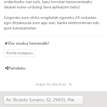
ordaintzeko izan ezik, kasu horretan bezeroentzako
daukan kutxa-ordutegi bera aplikatzen baitu).
Gogoratu zure ohiko eragiketak eguneko 24 orduetan
egin ditzakezula zure app-ean, banka elektronikoan edo
gure kutxazainetan.
Zer moduz hemendik?
Konta iezaguzu
Partekatu:
mapa itxi eta ikusi