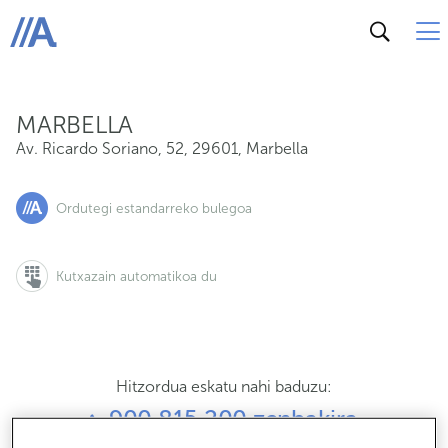
Av. Ricardo Soriano, 52, 29601, Marbella
ABANCA
MARBELLA
Av. Ricardo Soriano, 52
,
29601
,
Marbella
Ordutegi estandarreko bulegoa
Kutxazain automatikoa du
Hitzordua eskatu nahi baduzu:
900 815 200 zenbakira