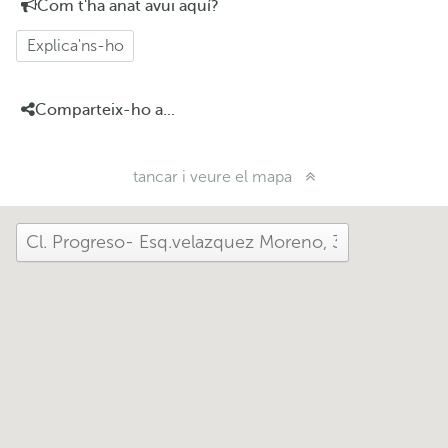
Com t'ha anat avui aquí?
Explica'ns-ho
Comparteix-ho a...
tancar i veure el mapa