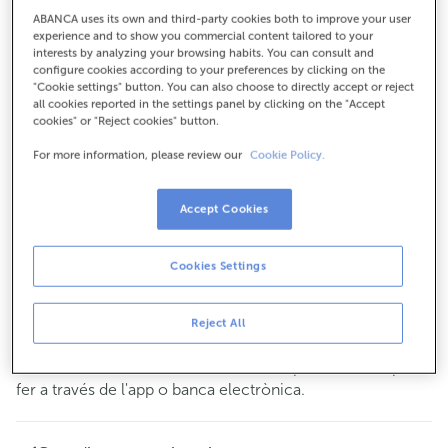
Per a tot el demés:
ABANCA uses its own and third-party cookies both to improve your user
experience and to show you commercial content tailored to your
986447156
interests by analyzing your browsing habits. You can consult and
configure cookies according to your preferences by clicking on the
"Cookie settings" button. You can also choose to directly accept or reject
all cookies reported in the settings panel by clicking on the "Accept
Com arribar
cookies" or "Reject cookies" button.
For more information, please review our
Cookie Policy.
Consulta tots els horaris
Accept Cookies
Gestió comercial
De dilluns a divendres de
8:15 a 14:00.
Pots demanar
cita prèvia
i t'atendrem el dia i hora que tu
Cookies Settings
triïs.
Aquesta oficina no disposa de servei de caixa.
Reject All
Pots realitzar les teves operacions més habituals
en
als nostres caixers. La resta d'operacions les pots
efectiu
fer a través de l'app o banca electrònica.