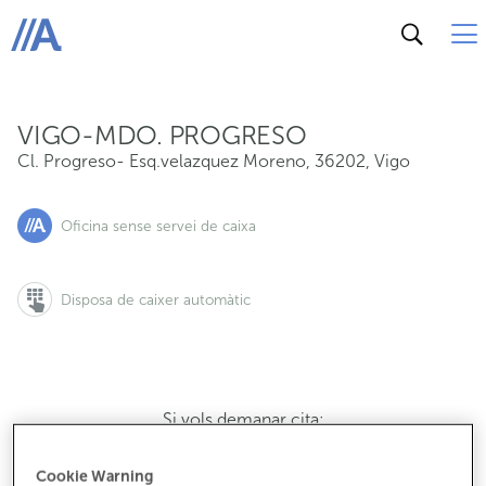
Cl. Progreso- Esq.velazquez Moreno, 36202, Vigo
ABANCA
VIGO-MDO. PROGRESO
Cl. Progreso- Esq.velazquez Moreno
,
36202
,
Vigo
Oficina sense servei de caixa
Disposa de caixer automàtic
Si vols demanar cita:
900 815 200
Cookie Warning