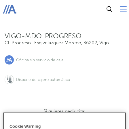
Cl. Progreso- Esq.velazquez Moreno, 36202, Vigo
ABANCA
VIGO-MDO. PROGRESO
Cl. Progreso- Esq.velazquez Moreno
,
36202
,
Vigo
Oficina sin servicio de caja
Dispone de cajero automático
Si quieres pedir cita:
900 815 200
Cookie Warning