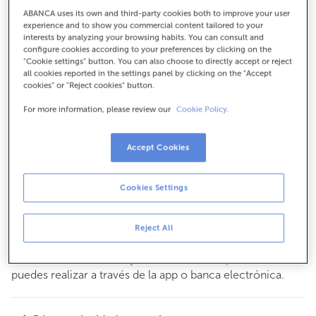
Para todo lo demás:
ABANCA uses its own and third-party cookies both to improve your user
experience and to show you commercial content tailored to your
986447156
interests by analyzing your browsing habits. You can consult and
configure cookies according to your preferences by clicking on the
"Cookie settings" button. You can also choose to directly accept or reject
all cookies reported in the settings panel by clicking on the "Accept
Cómo llegar
cookies" or "Reject cookies" button.
For more information, please review our
Cookie Policy.
Consulta todos los horarios
Accept Cookies
Gestiones comerciales
De lunes a viernes de
8:15 a 14:00.
Puedes pedir
cita previa
y te atenderemos el día y hora
Cookies Settings
que tú elijas.
Esta oficina no dispone de servicio de caja.
Reject All
Puedes realizar tus operaciones más habituales
en
en nuestros cajeros. El resto de operaciones las
efectivo
puedes realizar a través de la app o banca electrónica.