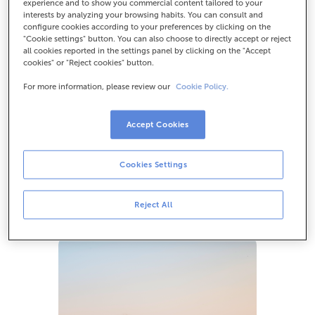
experience and to show you commercial content tailored to your
interests by analyzing your browsing habits. You can consult and
configure cookies according to your preferences by clicking on the
"Cookie settings" button. You can also choose to directly accept or reject
Junts deixem empremta
all cookies reported in the settings panel by clicking on the "Accept
cookies" or "Reject cookies" button.
En un món on la responsabilitat social i ambiental és
For more information, please review our
Cookie Policy.
cada vegada més important, valorem que el teu
compromís amb la sostenibilitat sigui com el nostre.
Accept Cookies
Per això, cada ressenya que rebem de clients com tu
Cookies Settings
contribueix a
reforestar els nostres boscos
i ajudar a
reduir la petjada de carboni.
Reject All