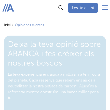
Fes-te client
ABANCA
Inici
Opiniones clientes
Deixa la teva opinió sobre
ABANCA i fes créixer els
nostres boscos
La teva experiència ens ajuda a millorar i a tenir cura
del planeta. Cada ressenya que rebem ens ajuda a
neutralitzar la nostra petjada de carboni. Ajuda'ns a
reforestar mentre construïm una banca millor per a
tu.