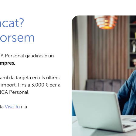
ncat?
borsem
CA Personal gaudiràs d'un
ompres.
amb la targeta en els últims
 import. Fins a 3.000 € per a
NCA Personal.
eta
Visa Tu
i la