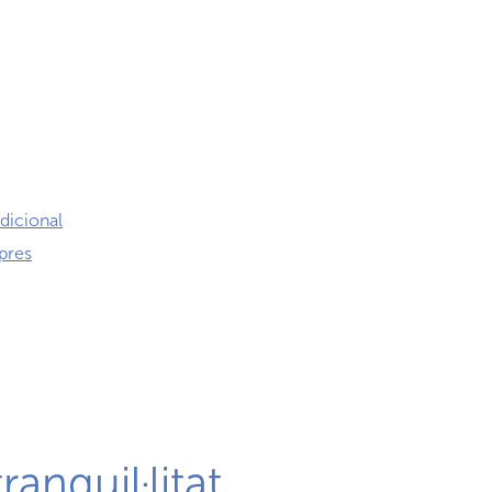
dicional
mpres
ranquil·litat