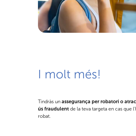
I molt més!
Tindràs un
assegurança per robatori o atra
ús fraudulent
de la teva targeta en cas que l'
robat.