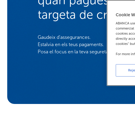
targeta de crèdit?
Cookie W
ABANCA uses
commercial 
cookies acco
Gaudeix d'assegurances.
directly acc
Estalvia en els teus pagaments.
cookies" bu
Posa el focus en la teva seguretat.
For more in
Reje