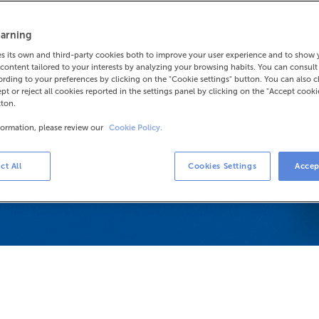
arning
 its own and third-party cookies both to improve your user experience and to show
content tailored to your interests by analyzing your browsing habits. You can consul
rding to your preferences by clicking on the "Cookie settings" button. You can also 
ept or reject all cookies reported in the settings panel by clicking on the "Accept cooki
tton.
formation, please review our
Cookie Policy.
ct All
Cookies Settings
Accep