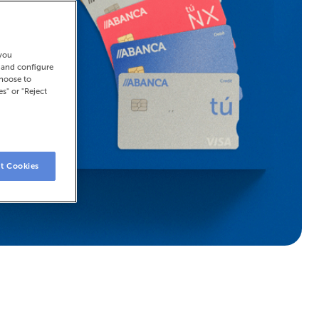
 you
t and configure
choose to
es" or "Reject
t Cookies