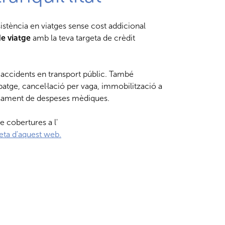
istència en viatges sense cost addicional
de viatge
amb la teva targeta de crèdit
accidents en transport públic. També
patge, cancel·lació per vaga, immobilització a
orsament de despeses mèdiques.
e cobertures a l'
geta d'aquest web.