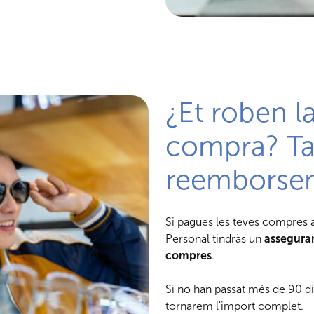
¿Et roben l
compra? Ta
reemborse
Si pagues les teves compres 
Personal tindràs un
asseguran
compres
.
Si no han passat més de 90 d
tornarem l'import complet.