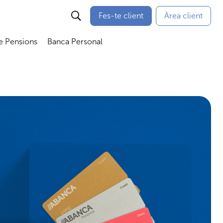
Fes-te client
Àrea client
e Pensions
Banca Personal
bmenú
Abrir submenú
Abrir submenú