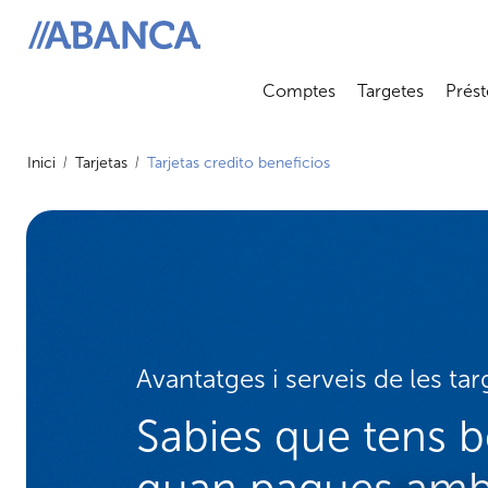
ABANCA
Comptes
Targetes
Prést
Abrir submenú
Abrir 
Inici
Tarjetas
Tarjetas credito beneficios
Avantatges i serveis de les t
Sabies que tens b
quan pagues amb 