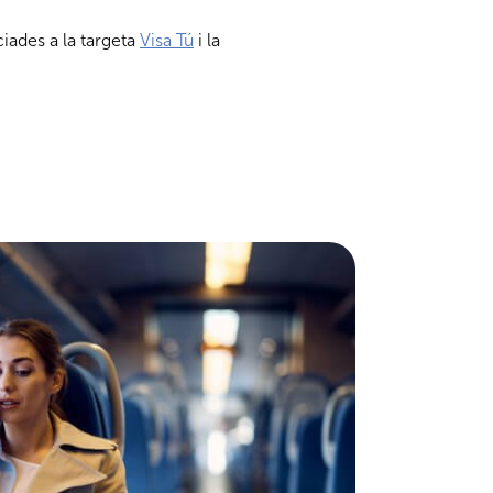
iades a la targeta
Visa Tú
i la