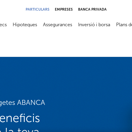
PARTICULARS
EMPRESES
BANCA PRIVADA
ecs
Hipoteques
Assegurances
Inversió i borsa
Plans d
submenú
Abrir submenú
Abrir submenú
Abrir submenú
Abrir su
argetes ABANCA
eneficis
la teva