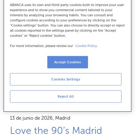
Siente el directo con Visa
ABANCA uses its own and third-party cookies both to improve your user
experience and to show you commercial content tailored to your
Tú
interests by analyzing your browsing habits. You can consult and
configure cookies according to your preferences by clicking on the
"Cookie settings" button. You can also choose to directly accept or reject
all cookies reported in the settings panel by clicking on the "Accept
Con la tarjeta Visa Tú eliges cómo pagar tus compras
cookies" or "Reject cookies" button.
y
accedes directamente a sorteos y ofertas
For more information, please review our
Cookie Policy.
exclusivas
en tus eventos favoritos.
Accept Cookies
Solicitar ahora
Cookies Settings
Reject All
13 de junio de 2026, Madrid
Love the 90’s Madrid