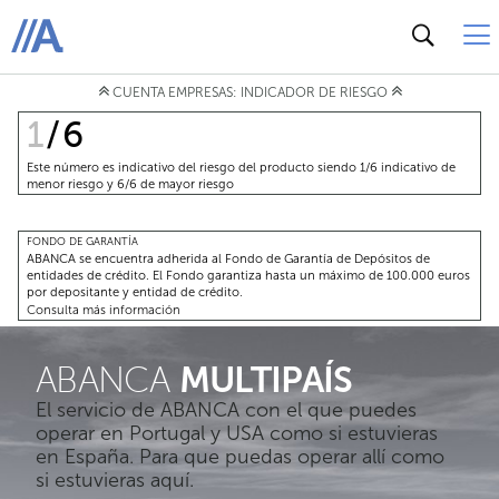
ABANCA
CUENTA EMPRESAS: INDICADOR DE RIESGO
1
/ 6
Este número es indicativo del riesgo del producto siendo 1/6 indicativo de
menor riesgo y 6/6 de mayor riesgo
FONDO DE GARANTÍA
ABANCA se encuentra adherida al Fondo de Garantía de Depósitos de
entidades de crédito. El Fondo garantiza hasta un máximo de 100.000 euros
por depositante y entidad de crédito.
Consulta más información
MULTIPAÍS
ABANCA
El servicio de ABANCA con el que puedes
operar en Portugal y USA como si estuvieras
en España. Para que puedas operar allí como
si estuvieras aquí.