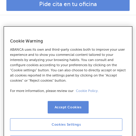
Pide cita en tu oficina
Cookie Warning
Podemos acompañarte cuando lo necesites, estés donde
estés. Banca de proximidad para clientes internacionales.
ABANCA uses its own and third-party cookies both to improve your user
experience and to show you commercial content tailored to your
Ser grande no es llegar lejos, sino hacerte sentir cerca
.
interests by analyzing your browsing habits. You can consult and
Trabajamos en 11 países de Europa y América (España,
configure cookies according to your preferences by clicking on the
Portugal, Suiza, Francia, UK, Alemania, USA, México,
"Cookie settings" button. You can also choose to directly accept or reject
all cookies reported in the settings panel by clicking on the "Accept
Panamá, Venezuela y Brasil). Además, en España tenemos
cookies" or "Reject cookies" button.
más de
700 oficinas
especializadas en todos los
segmentos de banca de particulares o de empresas.
For more information, please review our
Cookie Policy.
Accept Cookies
España - Portugal
Cookies Settings
España - USA