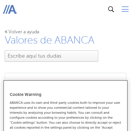
ABANCA
Volver a ayuda
Valores de ABANCA
¿Cómo puedo contactar
Cookie Warning
con ABANCA?
ABANCA uses its own and third-party cookies both to improve your user
experience and to show you commercial content tailored to your
interests by analyzing your browsing habits. You can consult and
configure cookies according to your preferences by clicking on the
"Cookie settings" button. You can also choose to directly accept or reject
¿Cómo puedo contactar con ABANCA?
all cookies reported in the settings panel by clicking on the "Accept