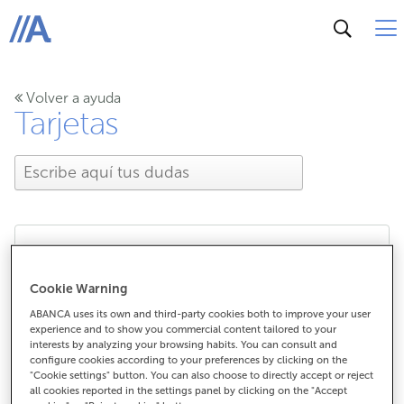
ABANCA
Volver a ayuda
Tarjetas
¿Como puedo hacer un
Cookie Warning
ingreso en un cajero?
ABANCA uses its own and third-party cookies both to improve your user
experience and to show you commercial content tailored to your
interests by analyzing your browsing habits. You can consult and
configure cookies according to your preferences by clicking on the
"Cookie settings" button. You can also choose to directly accept or reject
¿Como puedo hacer un ingreso en un
all cookies reported in the settings panel by clicking on the "Accept