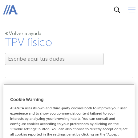
ABANCA
Volver a ayuda
TPV físico
¿Cómo puedo hacer una
Cookie Warning
devolución con mi TPV?
ABANCA uses its own and third-party cookies both to improve your user
experience and to show you commercial content tailored to your
interests by analyzing your browsing habits. You can consult and
configure cookies according to your preferences by clicking on the
"Cookie settings" button. You can also choose to directly accept or reject
¿Cómo puedo hacer una devolución
all cookies reported in the settings panel by clicking on the "Accept