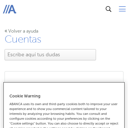
ABANCA
Volver a ayuda
Cuentas
¿Cómo puedo realizar un
Cookie Warning
envío de dinero entre mis
ABANCA uses its own and third-party cookies both to improve your user
experience and to show you commercial content tailored to your
cuentas?
interests by analyzing your browsing habits. You can consult and
configure cookies according to your preferences by clicking on the
"Cookie settings" button. You can also choose to directly accept or reject