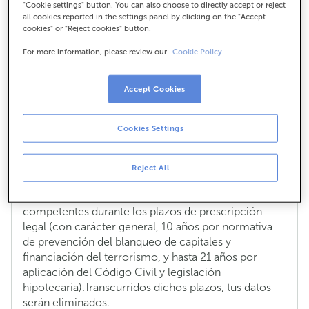
"Cookie settings" button. You can also choose to directly accept or reject
all cookies reported in the settings panel by clicking on the "Accept
¿Durante cuánto tiempo conservaréis
cookies" or "Reject cookies" button.
mis datos personales?
For more information, please review our
Cookie Policy.
ABANCA conservará tus datos mientras
mantengamos una relación precontractual o
Accept Cookies
contractual contigo. Y si nos prestas tu
consentimiento, durante un plazo máximo de 5 años
desde la finalización de la relación.
Cookies Settings
Posteriormente, y tal como establece la normativa,
tus datos serán bloqueados y, por tanto, disponibles
Reject All
tan sólo a solicitud de Jueces y Tribunales, el
Ministerio Fiscal o las Administraciones Públicas
competentes durante los plazos de prescripción
legal (con carácter general, 10 años por normativa
de prevención del blanqueo de capitales y
financiación del terrorismo, y hasta 21 años por
aplicación del Código Civil y legislación
hipotecaria).Transcurridos dichos plazos, tus datos
serán eliminados.