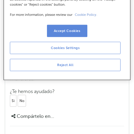
cookies" or "Reject cookies" button.
For more information, please review our
Cookie Policy.
He enviado un fichero de
transferencias. ¿Cuándo llegarán a sus
Accept Cookies
destinatarios?
Si has realizado el envío antes de las 12h llegarán ese
Cookies Settings
mismo día a todos los destinatarios. Si has enviado el
fichero de transferencias antes de las 20h, llegarán el
Reject All
mismo día a los clientes de ABANCA y al día
siguiente hábil, a las cuentas de otras entidades
financieras.
¿Te hemos ayudado?
Si
No
Compártelo en...