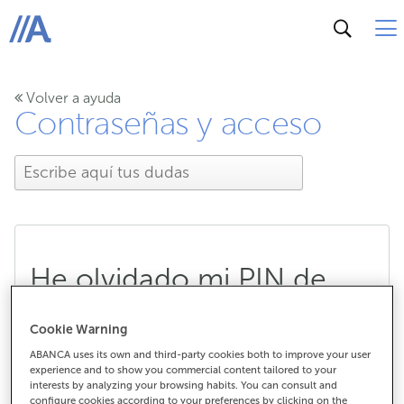
ABANCA
Volver a ayuda
Contraseñas y acceso
He olvidado mi PIN de
banca a distancia, ¿puedo
Cookie Warning
solicitar uno nuevo? ¿Y
ABANCA uses its own and third-party cookies both to improve your user
experience and to show you commercial content tailored to your
interests by analyzing your browsing habits. You can consult and
modificarlo?
configure cookies according to your preferences by clicking on the