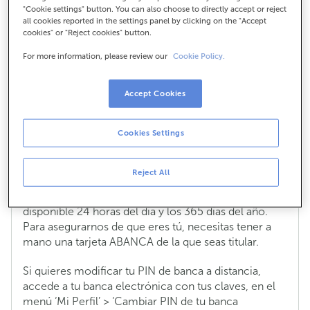
"Cookie settings" button. You can also choose to directly accept or reject
all cookies reported in the settings panel by clicking on the "Accept
cookies" or "Reject cookies" button.
He olvidado mi PIN de banca a
For more information, please review our
Cookie Policy.
distancia, ¿puedo solicitar uno nuevo?
¿Y modificarlo?
Accept Cookies
Podrás solicitar tu nuevo PIN de banca a distancia
desde la
app de banca móvil
. Entrando en ‘¿Necesitas
Cookies Settings
ayuda?’ > ‘¿En qué te puedo ayudar?’ > 'Recupera tu
PIN'.
Reject All
También puedes llamarnos al 900 815 669 (o al 34
981 980 505 si nos llamas desde el extranjero),
disponible 24 horas del día y los 365 días del año.
Para asegurarnos de que eres tú, necesitas tener a
mano una tarjeta ABANCA de la que seas titular.
Si quieres modificar tu PIN de banca a distancia,
accede a tu banca electrónica con tus claves, en el
menú ‘Mi Perfil’ > ‘Cambiar PIN de tu banca