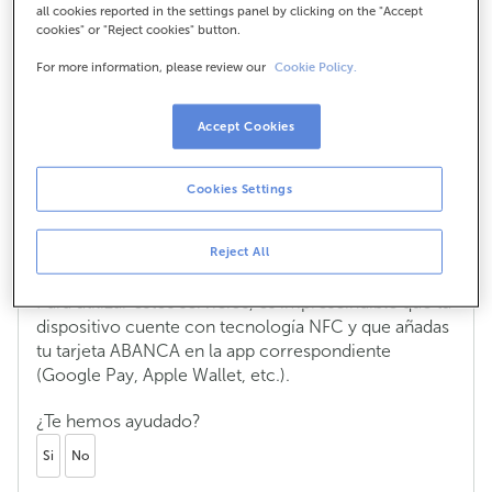
all cookies reported in the settings panel by clicking on the "Accept
¿Qué es la tecnología NFC?
cookies" or "Reject cookies" button.
El
NFC
(Near Field Communication) es una
For more information, please review our
Cookie Policy.
tecnología inalámbrica de corto alcance que
permite la conexión entre dos dispositivos al emitir y
Accept Cookies
recibir señales de forma simultánea.
Esta tecnología es la que utilizan servicios como
Cookies Settings
Google Pay, Samsung Pay o Apple Pay
, y puedes
usarla con tus tarjetas
ABANCA
para pagar
Reject All
directamente en comercios con tu teléfono móvil.
Para utilizar estos servicios, es imprescindible que tu
dispositivo cuente con tecnología NFC y que añadas
tu tarjeta ABANCA en la app correspondiente
(Google Pay, Apple Wallet, etc.).
¿Te hemos ayudado?
Si
No