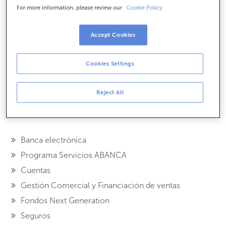
Un autorizado es una persona física que tiene
For more information, please review our
Cookie Policy.
poderes para operar en nombre del titular para
realizar determinadas operaciones.
Accept Cookies
¿Te hemos ayudado?
Si
No
Cookies Settings
Compártelo en...
Reject All
Banca electrónica
Programa Servicios ABANCA
Cuentas
Gestión Comercial y Financiación de ventas
Fondos Next Generation
Seguros