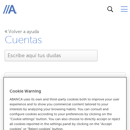
ABANCA
Volver a ayuda
Cuentas
¿Qué es un devengo?
Cookie Warning
ABANCA uses its own and third-party cookies both to improve your user
experience and to show you commercial content tailored to your
interests by analyzing your browsing habits. You can consult and
¿Qué es un devengo?
configure cookies according to your preferences by clicking on the
"Cookie settings" button. You can also choose to directly accept or reject
Un devengo, o una cantidad de dinero devengada, es
all cookies reported in the settings panel by clicking on the "Accept
cookies" or "Reject cookies" button.