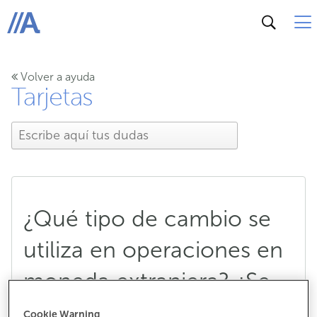
ABANCA
Volver a ayuda
Tarjetas
¿Qué tipo de cambio se
utiliza en operaciones en
moneda extranjera? ¿Se
aplica alguna comisión?
Cookie Warning