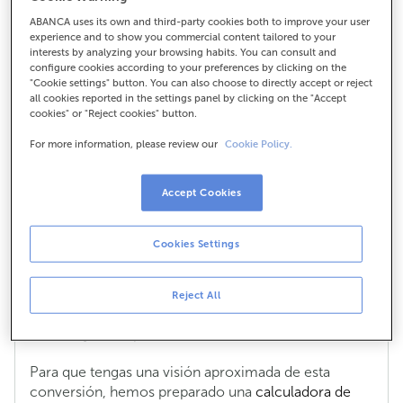
ABANCA uses its own and third-party cookies both to improve your user
experience and to show you commercial content tailored to your
interests by analyzing your browsing habits. You can consult and
¿Qué tipo de cambio se utiliza en
configure cookies according to your preferences by clicking on the
"Cookie settings" button. You can also choose to directly accept or reject
operaciones en moneda extranjera? ¿Se
all cookies reported in the settings panel by clicking on the "Accept
aplica alguna comisión?
cookies" or "Reject cookies" button.
Cuando haces una compra con tu tarjeta o sacas
For more information, please review our
Cookie Policy.
dinero en un cajero en una moneda distinta al euro,
se hace una conversión del valor de la moneda de la
Accept Cookies
operación a euros.
La conversión será la que determine la marca de tu
Cookies Settings
tarjeta, Visa o Mastercard, el día que se liquide la
operación entre la entidad del terminal y ABANCA.
Ese día puede ser distinto del día en que tú hagas la
Reject All
operación, esto dependerá del país, el comercio, su
banco… y no se puede saber con antelación.
Para que tengas una visión aproximada de esta
conversión, hemos preparado una
calculadora de