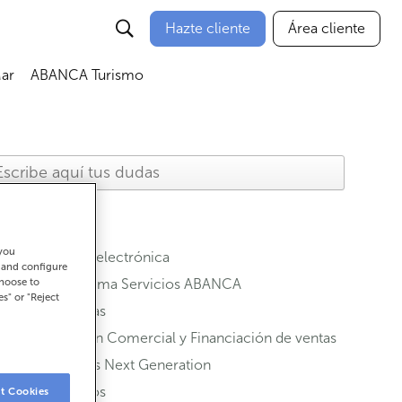
Hazte cliente
Área cliente
ar
ABANCA Turismo
 you
Banca electrónica
t and configure
choose to
Programa Servicios ABANCA
es" or "Reject
Cuentas
Gestión Comercial y Financiación de ventas
Fondos Next Generation
Seguros
t Cookies