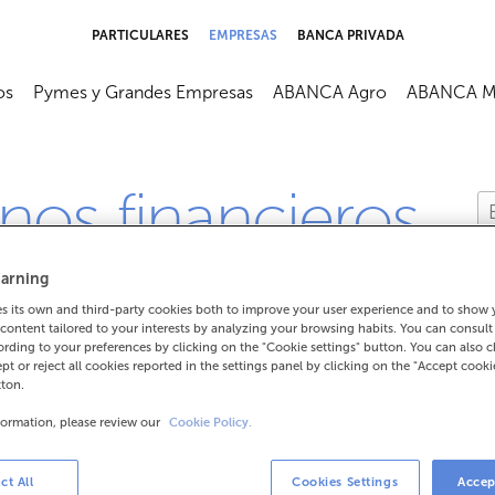
PARTICULARES
EMPRESAS
BANCA PRIVADA
os
Pymes y Grandes Empresas
ABANCA Agro
ABANCA M
nos financieros
arning
 its own and third-party cookies both to improve your user experience and to show
content tailored to your interests by analyzing your browsing habits. You can consul
rding to your preferences by clicking on the "Cookie settings" button. You can also 
ept or reject all cookies reported in the settings panel by clicking on the "Accept cooki
 significado de un término
tton.
formation, please review our
Cookie Policy.
ct All
Cookies Settings
Accep