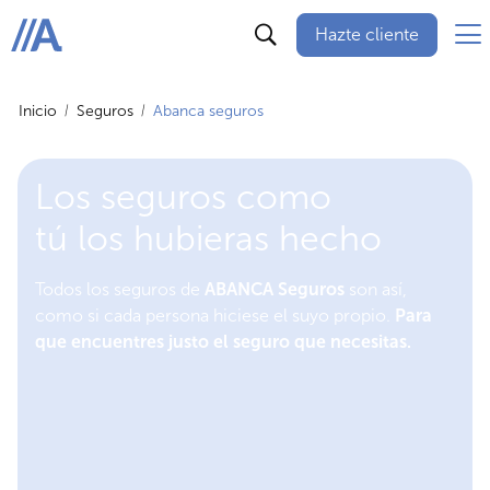
Hazte cliente
ABANCA
Inicio
Seguros
Abanca seguros
Los seguros como
tú los hubieras hecho
Todos los seguros de
ABANCA Seguros
son así,
como si cada persona hiciese el suyo propio.
Para
que encuentres justo el seguro que necesitas.