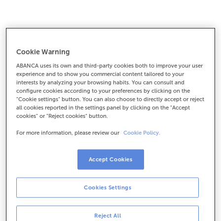
Seguro de Hogar
Cookie Warning
Porque cada vivienda es única, y solo tú sabes qué
ABANCA uses its own and third-party cookies both to improve your user
necesita tu casa para ser un hogar. Hemos creado un
experience and to show you commercial content tailored to your
interests by analyzing your browsing habits. You can consult and
seguro de hogar en el que solo pagas por lo que
configure cookies according to your preferences by clicking on the
necesitas:
puedes elegir las coberturas y estar
"Cookie settings" button. You can also choose to directly accept or reject
tranquilo ante cualquier daño o imprevisto
. Si
all cookies reported in the settings panel by clicking on the "Accept
cookies" or "Reject cookies" button.
tienes mascotas, piscina o una segunda vivienda, o si
quieres proteger objetos de valor especial para ti.
For more information, please review our
Cookie Policy.
Más información Seguro Hogar
Accept Cookies
Cookies Settings
Reject All