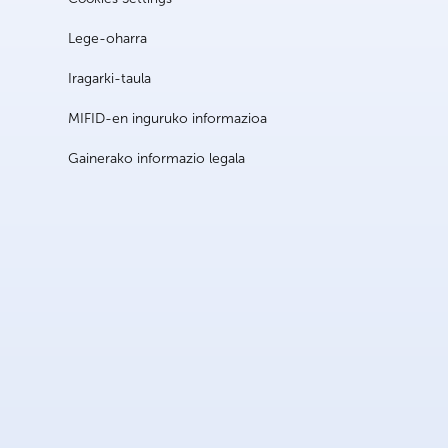
Lege-oharra
Iragarki-taula
MIFID-en inguruko informazioa
Gainerako informazio legala