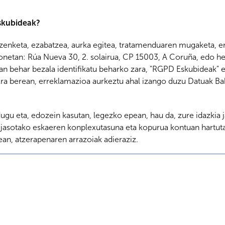
eskubideak?
zuzenketa, ezabatzea, aurka egitea, tratamenduaren mugaketa,
honetan: Rúa Nueva 30, 2. solairua, CP 15003, A Coruña, edo he
n behar bezala identifikatu beharko zara, "RGPD Eskubideak" err
. Era berean, erreklamazioa aurkeztu ahal izango duzu Datuak B
dugu eta, edozein kasutan, legezko epean, hau da, zure idazkia j
, jasotako eskaeren konplexutasuna eta kopurua kontuan hartut
an, atzerapenaren arrazoiak adieraziz.