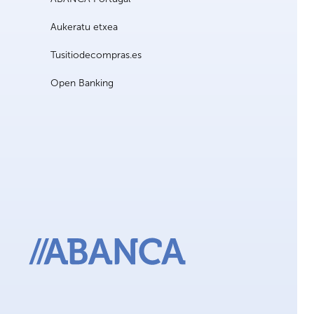
Aukeratu etxea
Tusitiodecompras.es
Open Banking