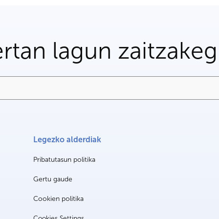
rtan lagun zaitzake
Legezko alderdiak
Pribatutasun politika
Gertu gaude
Cookien politika
Cookies Settings