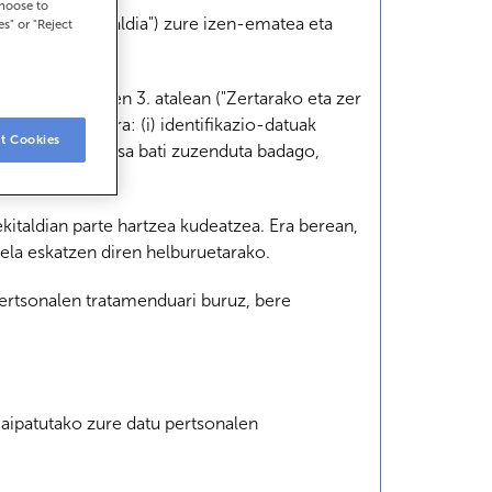
choose to
antzean, "Ekitaldia") zure izen-ematea eta
es" or "Reject
regimen honen 3. atalean ("Zertarako eta zer
oriotakoak dira: (i) identifikazio-datuak
t Cookies
gonbidapena enpresa bati zuzenduta badago,
italdian parte hartzea kudeatzea. Era berean,
ela eskatzen diren helburuetarako.
ertsonalen tratamenduari buruz, bere
) aipatutako zure datu pertsonalen