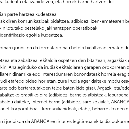
ea kudeatu eta izapidetzea, eta horrek barne hartzen du:
ian parte hartzea kudeatzea;
oak diren komunikazioak bidaltzea, adibidez, izen-ematearen b
kin lotutako bestelako jakinarazpen operatiboak;
identifikazio egokia kudeatzea.
inarri juridikoa da formulario hau beteta bidaltzean ematen 
sotzea eta zabaltzea: ekitaldia ospatzen den bitartean, argazkia
in. Ahaleginduko da irudiak ekitaldiaren garapen orokorrean z
taldiaren dinamika edo interesdunaren borondateak horrela eragi
rudi eta/edo bideo horietan, zure irudia ager daiteke modu osa
parte edo bertaratutakoen talde baten kide gisa). Argazki eta/e
baltzeko erabiliko dira (adibidez, barneko albisteak, laburpen
 zabaldu daiteke, Internet barne (adibidez, sare sozialak, A
anet korporatiboa-, komunikabideak, etab.), beharrezko den d
rri juridikoa da ABANCAren interes legitimoa ekitaldia dokume