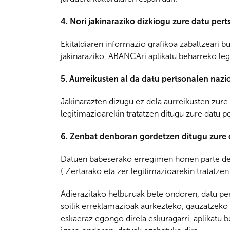
4. Nori jakinaraziko dizkiogu zure datu per
Ekitaldiaren informazio grafikoa zabaltzeari b
jakinaraziko, ABANCAri aplikatu beharreko le
5. Aurreikusten al da datu pertsonalen nazi
Jakinarazten dizugu ez dela aurreikusten zure
legitimazioarekin tratatzen ditugu zure datu p
6. Zenbat denboran gordetzen ditugu zure 
Datuen babeserako erregimen honen parte de
("Zertarako eta zer legitimazioarekin tratatz
Adierazitako helburuak bete ondoren, datu per
soilik erreklamazioak aurkezteko, gauzatzeko
eskaeraz egongo direla eskuragarri, aplikatu 