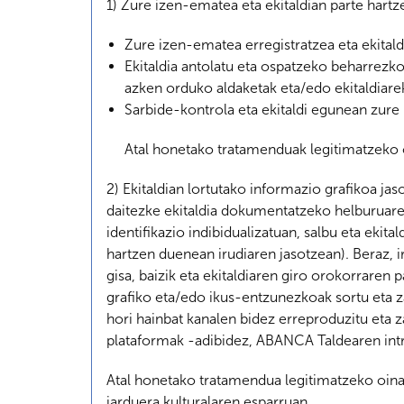
1) Zure izen-ematea eta ekitaldian parte hartz
Zure izen-ematea erregistratzea eta ekitald
Ekitaldia antolatu eta ospatzeko beharrezk
azken orduko aldaketak eta/edo ekitaldiare
Sarbide-kontrola eta ekitaldi egunean zure 
Atal honetako tratamenduak legitimatzeko o
2) Ekitaldian lortutako informazio grafikoa ja
daitezke ekitaldia dokumentatzeko helburuarek
identifikazio indibidualizatuan, salbu eta eki
hartzen duenean irudiaren jasotzean). Beraz, i
gisa, baizik eta ekitaldiaren giro orokorraren 
grafiko eta/edo ikus-entzunezkoak sortu eta za
hori hainbat kanalen bidez erreproduzitu eta
plataformak -adibidez, ABANCA Taldearen intr
Atal honetako tratamendua legitimatzeko oina
jarduera kulturalaren esparruan.