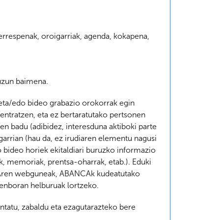
errespenak, oroigarriak, agenda, kokapena,
duzun baimena.
k eta/edo bideo grabazio orokorrak egin
entratzen, eta ez bertaratutako pertsonen
ten badu (adibidez, interesduna aktiboki parte
garrian (hau da, ez irudiaren elementu nagusi
do bideo horiek ekitaldiari buruzko informazio
ak, memoriak, prentsa-oharrak, etab.). Eduki
BANCAren webguneak, ABANCAk kudeatutako
enboran helburuak lortzeko.
ntatu, zabaldu eta ezagutarazteko bere