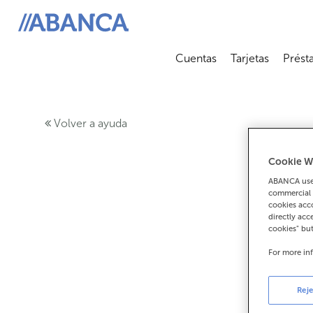
ABANCA
Cuentas
Tarjetas
Prést
Abrir submenú
Abrir 
Volver a ayuda
Cookie W
ABANCA uses
commercial 
cookies acco
directly acc
cookies" bu
For more in
Reje