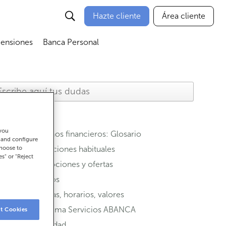
Hazte cliente
Área cliente
Pensiones
Banca Personal
nú
Abrir submenú
Abrir submenú
 you
Términos financieros: Glosario
t and configure
Operaciones habituales
choose to
es" or "Reject
Promociones y ofertas
Seguros
Oficinas, horarios, valores
Programa Servicios ABANCA
t Cookies
Seguridad