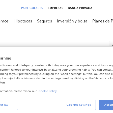
PARTICULARES
EMPRESAS
BANCA PRIVADA
amos
Hipotecas
Seguros
Inversión y bolsa
Planes de 
submenú
Abrir submenú
Abrir submenú
Abrir submenú
Abrir subme
arning
 its own and third-party cookies both to improve your user experience and to show
content tailored to your interests by analyzing your browsing habits. You can consul
rding to your preferences by clicking on the "Cookie settings" button. You can also 
ept or reject all cookies reported in the settings panel by clicking on the "Accept cooki
tton.
formation, please review our
Cookie Policy.
ct All
Cookies Settings
Accep