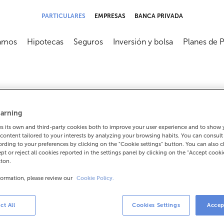
PARTICULARES
EMPRESAS
BANCA PRIVADA
amos
Hipotecas
Seguros
Inversión y bolsa
Planes de 
submenú
Abrir submenú
Abrir submenú
Abrir submenú
Abrir subme
bituales
arning
 its own and third-party cookies both to improve your user experience and to show
content tailored to your interests by analyzing your browsing habits. You can consul
rding to your preferences by clicking on the "Cookie settings" button. You can also 
ept or reject all cookies reported in the settings panel by clicking on the "Accept cooki
tton.
eraciones desde el
formation, please review our
Cookie Policy.
tranjero
ct All
Cookies Settings
Accep