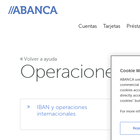
ABANCA
Cuentas
Tarjetas
Prést
Abrir submenú
Abrir 
Volver a ayuda
Operaciones ha
Cookie W
ABANCA uses
commercial 
cookies acco
directly acc
cookies" bu
IBAN y operaciones
Op
For more in
internacionales
ex
Reje