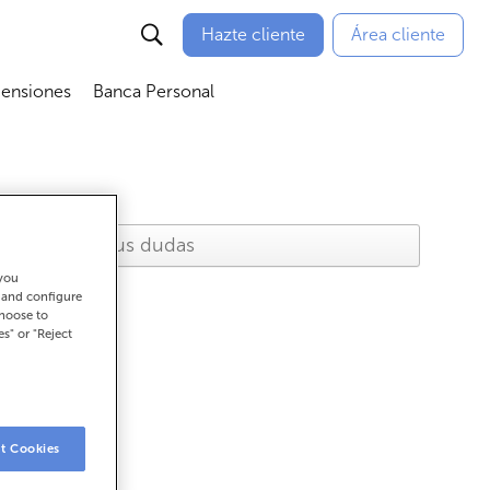
Hazte cliente
Área cliente
Pensiones
Banca Personal
nú
Abrir submenú
Abrir submenú
 you
t and configure
choose to
es" or "Reject
t Cookies