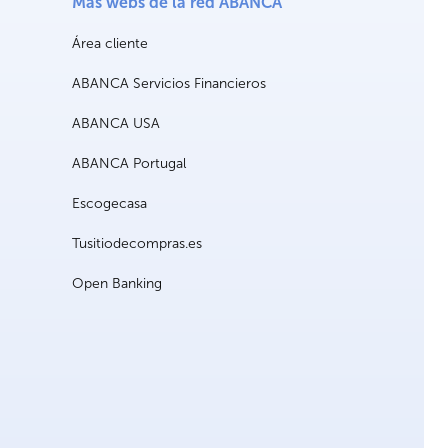
Más webs de la red ABANCA
Área cliente
ABANCA Servicios Financieros
ABANCA USA
ABANCA Portugal
Escogecasa
Tusitiodecompras.es
Open Banking