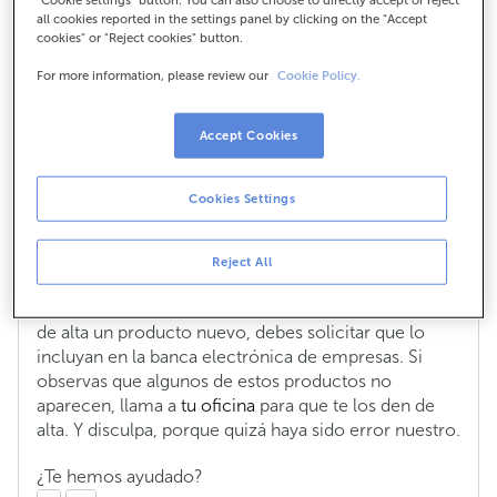
all cookies reported in the settings panel by clicking on the "Accept
productos que he
cookies" or "Reject cookies" button.
contratado.
For more information, please review our
Cookie Policy.
Accept Cookies
En la banca electrónica de empresas
no me aparecen todos los productos
Cookies Settings
que he contratado.
Al dar de alta el contrato de banca electrónica para
Reject All
empresas, debes seleccionar las cuentas o
productos con las que deseas operar. También si das
de alta un producto nuevo, debes solicitar que lo
incluyan en la banca electrónica de empresas. Si
observas que algunos de estos productos no
aparecen, llama a
tu oficina
para que te los den de
alta. Y disculpa, porque quizá haya sido error nuestro.
¿Te hemos ayudado?