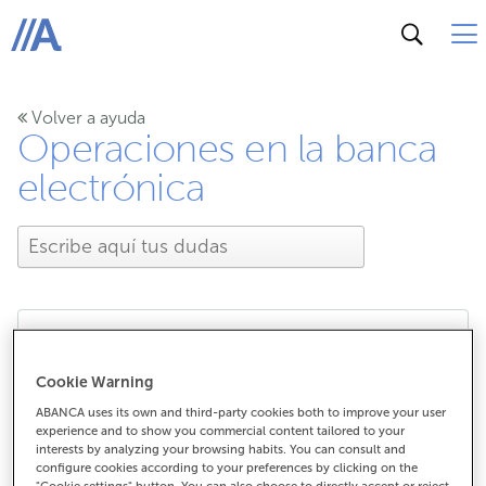
ABANCA
Volver a ayuda
Operaciones en la banca
electrónica
En la banca electrónica
Cookie Warning
de empresas no me
ABANCA uses its own and third-party cookies both to improve your user
experience and to show you commercial content tailored to your
interests by analyzing your browsing habits. You can consult and
aparecen todos los
configure cookies according to your preferences by clicking on the
"Cookie settings" button. You can also choose to directly accept or reject