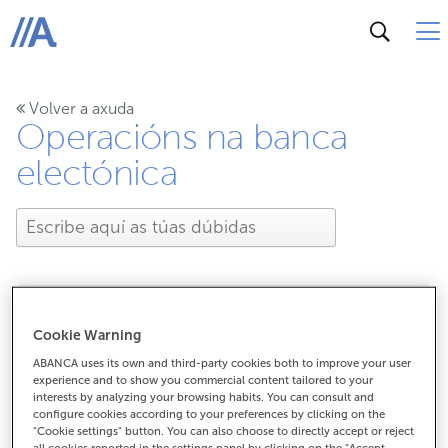
ABANCA
Volver a axuda
Operacións na banca
electónica
Na banca electrónica non
Cookie Warning
ABANCA uses its own and third-party cookies both to improve your user
me aparecen todos os
experience and to show you commercial content tailored to your
interests by analyzing your browsing habits. You can consult and
configure cookies according to your preferences by clicking on the
productos que contratei.
"Cookie settings" button. You can also choose to directly accept or reject