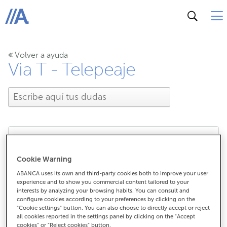
ABANCA
Volver a ayuda
Via T - Telepeaje
¿Qué hago si se avería el
Cookie Warning
ABANCA uses its own and third-party cookies both to improve your user
Via-T?
experience and to show you commercial content tailored to your
interests by analyzing your browsing habits. You can consult and
configure cookies according to your preferences by clicking on the
"Cookie settings" button. You can also choose to directly accept or reject
all cookies reported in the settings panel by clicking on the "Accept
¿Qué hago si se avería el Via-T?
cookies" or "Reject cookies" button.