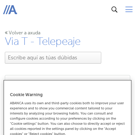
ABANCA
Volver a axuda
Via T - Telepeaje
Qué fago se se avería o
Cookie Warning
ABANCA uses its own and third-party cookies both to improve your user
Via-T?
experience and to show you commercial content tailored to your
interests by analyzing your browsing habits. You can consult and
configure cookies according to your preferences by clicking on the
"Cookie settings" button. You can also choose to directly accept or reject
all cookies reported in the settings panel by clicking on the "Accept
Qué fago se se avería o Via-T?
cookies" or "Reject cookies" button.