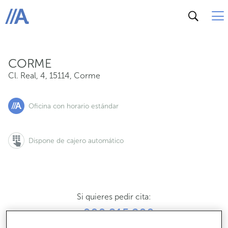
Cl. Real, 4, 15114, Corme
ABANCA
CORME
Cl. Real, 4
,
15114
,
Corme
Oficina con horario estándar
Dispone de cajero automático
Si quieres pedir cita:
900 815 200