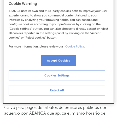
Cookie Warning
Para todo lo demás:
ABANCA uses its own and third-party cookies both to improve your user
981738141
experience and to show you commercial content tailored to your
interests by analyzing your browsing habits. You can consult and
configure cookies according to your preferences by clicking on the
Cómo llegar
"Cookie settings" button. You can also choose to directly accept or reject
all cookies reported in the settings panel by clicking on the "Accept
cookies" or "Reject cookies" button.
For more information, please review our
Cookie Policy.
Consulta todos los horarios
Gestiones comerciales
Accept Cookies
De lunes a viernes de
8:15 a 14:00.
Puedes pedir
cita previa
y te atenderemos el día y hora
que elijas.
Cookies Settings
Operaciones con efectivo
Clientes: de lunes a viernes de 8:15 a 11:00
Reject All
Si no eres cliente, el horario de caja será los
martes y
de cada mes de 08:15 a 11:00
jueves del 6 al 24
(salvo para pagos de tributos de emisores públicos con
acuerdo con ABANCA que aplica el mismo horario de