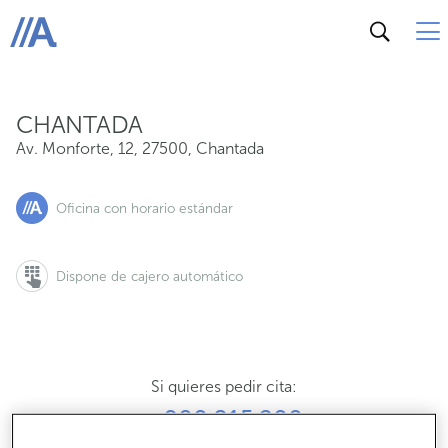
Av. Monforte, 12, 27500, Chantada
ABANCA
CHANTADA
Av. Monforte, 12
,
27500
,
Chantada
Oficina con horario estándar
Dispone de cajero automático
Si quieres pedir cita:
900 815 200