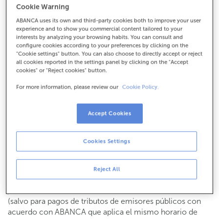
Cookie Warning
Para todo lo demás:
ABANCA uses its own and third-party cookies both to improve your user
982440118
experience and to show you commercial content tailored to your
interests by analyzing your browsing habits. You can consult and
configure cookies according to your preferences by clicking on the
Cómo llegar
"Cookie settings" button. You can also choose to directly accept or reject
all cookies reported in the settings panel by clicking on the "Accept
cookies" or "Reject cookies" button.
For more information, please review our
Cookie Policy.
Consulta todos los horarios
Gestiones comerciales
Accept Cookies
De lunes a viernes de
8:15 a 14:00.
Puedes pedir
cita previa
y te atenderemos el día y hora
que elijas.
Cookies Settings
Operaciones con efectivo
Clientes: de lunes a viernes de 8:15 a 11:00
Reject All
Si no eres cliente, el horario de caja será los
martes y
de cada mes de 08:15 a 11:00
jueves del 6 al 24
(salvo para pagos de tributos de emisores públicos con
acuerdo con ABANCA que aplica el mismo horario de