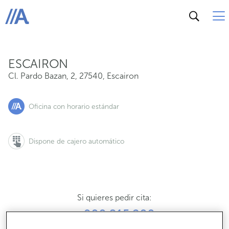
Cl. Pardo Bazan, 2, 27540, Escairon
ABANCA
ESCAIRON
Cl. Pardo Bazan, 2
,
27540
,
Escairon
Oficina con horario estándar
Dispone de cajero automático
Si quieres pedir cita:
900 815 200