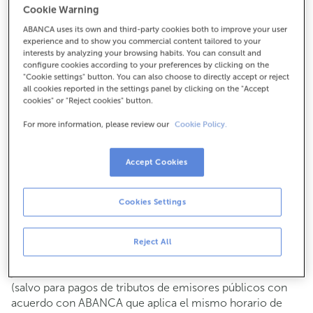
Cookie Warning
Para todo lo demás:
ABANCA uses its own and third-party cookies both to improve your user
982452056
experience and to show you commercial content tailored to your
interests by analyzing your browsing habits. You can consult and
configure cookies according to your preferences by clicking on the
Cómo llegar
"Cookie settings" button. You can also choose to directly accept or reject
all cookies reported in the settings panel by clicking on the "Accept
cookies" or "Reject cookies" button.
For more information, please review our
Cookie Policy.
Consulta todos los horarios
Gestiones comerciales
Accept Cookies
De lunes a viernes de
8:15 a 14:00.
Puedes pedir
cita previa
y te atenderemos el día y hora
que elijas.
Cookies Settings
Operaciones con efectivo
Clientes: de lunes a viernes de 8:15 a 11:00
Reject All
Si no eres cliente, el horario de caja será los
martes y
de cada mes de 08:15 a 11:00
jueves del 6 al 24
(salvo para pagos de tributos de emisores públicos con
acuerdo con ABANCA que aplica el mismo horario de