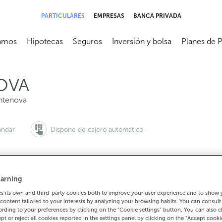
PARTICULARES
EMPRESAS
BANCA PRIVADA
amos
Hipotecas
Seguros
Inversión y bolsa
Planes de 
submenú
Abrir submenú
Abrir submenú
Abrir submenú
Abrir subme
OVA
ntenova
ándar
Dispone de cajero automático
arning
 quieres pedir cita:
Para todo lo demás:
 its own and third-party cookies both to improve your user experience and to show
900 815 200
982342213
Cómo lleg
content tailored to your interests by analyzing your browsing habits. You can consul
rding to your preferences by clicking on the "Cookie settings" button. You can also 
ept or reject all cookies reported in the settings panel by clicking on the "Accept cooki