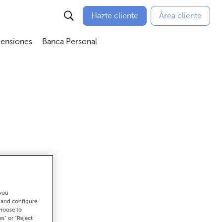
Hazte cliente
Área cliente
Pensiones
Banca Personal
nú
Abrir submenú
Abrir submenú
 you
ar
t and configure
choose to
es" or "Reject