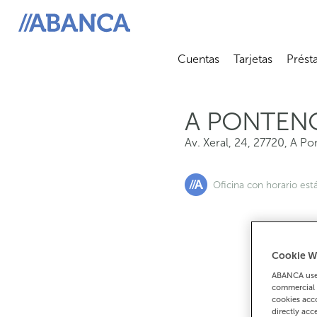
Av. Xeral, 24, 27720, A Pontenova
ABANCA
Cuentas
Tarjetas
Prést
Abrir submenú
Abrir 
A PONTEN
Av. Xeral, 24
,
27720
,
A Po
Oficina con horario est
Cookie W
Si
ABANCA uses
commercial 
cookies acco
directly acc