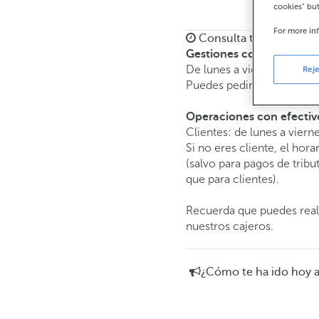
cookies" bu
For more in
Consulta todos los hor
Gestiones comerciales
De lunes a viernes de
8:15
Reje
Puedes pedir
cita previa
y 
Operaciones con efectiv
Clientes: de lunes a viern
Si no eres cliente, el hora
(salvo para pagos de tri
que para clientes).
Recuerda que puedes reali
nuestros cajeros.
¿Cómo te ha ido hoy 