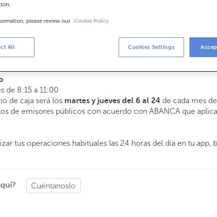
tton.
formation, please review our
Cookie Policy.
arios
 a 14:00.
ct All
Cookies Settings
Accep
te atenderemos el día y hora que elijas.
o
es de 8:15 a 11:00
rio de caja será los
de cada mes de 
martes y jueves del 6 al 24
butos de emisores públicos con acuerdo con ABANCA que aplica
zar tus operaciones habituales las 24 horas del día en tu app, 
aquí?
Cuéntanoslo