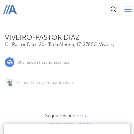
Cl. Pastor Diaz, 20- Tr.da Mariña, 17, 27850, Viveiro
ABANCA
VIVEIRO-PASTOR DIAZ
Cl. Pastor Diaz, 20- Tr.da Mariña, 17
,
27850
,
Viveiro
Oficina con horario estándar
Dispone de cajero automático
Si quieres pedir cita:
900 815 200