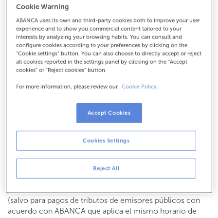
Cookie Warning
Para todo lo demás:
ABANCA uses its own and third-party cookies both to improve your user
982560238
experience and to show you commercial content tailored to your
interests by analyzing your browsing habits. You can consult and
configure cookies according to your preferences by clicking on the
Cómo llegar
"Cookie settings" button. You can also choose to directly accept or reject
all cookies reported in the settings panel by clicking on the "Accept
cookies" or "Reject cookies" button.
For more information, please review our
Cookie Policy.
Consulta todos los horarios
Gestiones comerciales
Accept Cookies
De lunes a viernes de
8:15 a 14:00.
Puedes pedir
cita previa
y te atenderemos el día y hora
que elijas.
Cookies Settings
Operaciones con efectivo
Clientes: de lunes a viernes de 8:15 a 11:00
Reject All
Si no eres cliente, el horario de caja será los
martes y
de cada mes de 08:15 a 11:00
jueves del 6 al 24
(salvo para pagos de tributos de emisores públicos con
acuerdo con ABANCA que aplica el mismo horario de