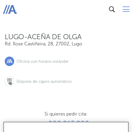
Rd. Xose Castiñeira, 28, 27002, Lugo
ABANCA
LUGO-ACEÑA DE OLGA
Rd. Xose Castiñeira, 28
,
27002
,
Lugo
Oficina con horario estándar
Dispone de cajero automático
Si quieres pedir cita:
900 815 200