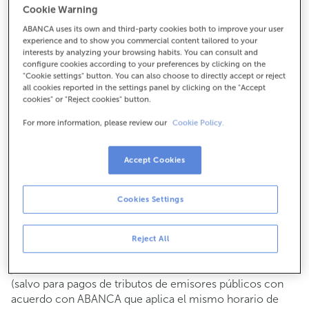
Cookie Warning
Para todo lo demás:
ABANCA uses its own and third-party cookies both to improve your user
982289015
experience and to show you commercial content tailored to your
interests by analyzing your browsing habits. You can consult and
configure cookies according to your preferences by clicking on the
Cómo llegar
"Cookie settings" button. You can also choose to directly accept or reject
all cookies reported in the settings panel by clicking on the "Accept
cookies" or "Reject cookies" button.
For more information, please review our
Cookie Policy.
Consulta todos los horarios
Gestiones comerciales
Accept Cookies
De lunes a viernes de
8:15 a 14:00.
Puedes pedir
cita previa
y te atenderemos el día y hora
que elijas.
Cookies Settings
Operaciones con efectivo
Clientes: de lunes a viernes de 8:15 a 11:00
Reject All
Si no eres cliente, el horario de caja será los
martes y
de cada mes de 08:15 a 11:00
jueves del 6 al 24
(salvo para pagos de tributos de emisores públicos con
acuerdo con ABANCA que aplica el mismo horario de